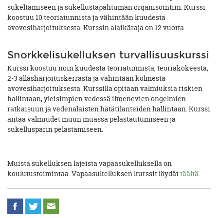
sukeltamiseen ja sukellustapahtuman organisointiin. Kurssi
koostuu 10 teoriatunnista ja vähintään kuudesta
avovesiharjoituksesta. Kurssin alaikäraja on 12 vuotta.
Snorkkelisukelluksen turvallisuuskurssi
Kurssi koostuu noin kuudesta teoriatunnista, teoriakokeesta,
2-3 allasharjoituskerrasta ja vähintään kolmesta
avovesiharjoituksesta. Kurssilla opitaan valmiuksia riskien
hallintaan, yleisimpien vedessä ilmenevien ongelmien
ratkaisuun ja vedenalaisten hätätilanteiden hallintaan. Kurssi
antaa valmiudet muun muassa pelastautumiseen ja
sukellusparin pelastamiseen.
Muista sukelluksen lajeista vapaasukelluksella on
koulutustoimintaa. Vapaasukelluksen kurssit löydät
täältä
.