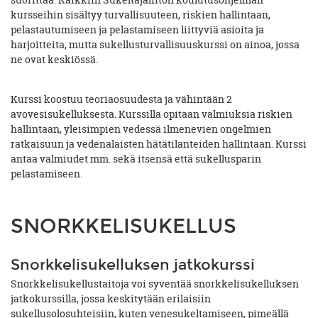
kursseihin sisältyy turvallisuuteen, riskien hallintaan,
pelastautumiseen ja pelastamiseen liittyviä asioita ja
harjoitteita, mutta sukellusturvallisuuskurssi on ainoa, jossa
ne ovat keskiössä.
Kurssi koostuu teoriaosuudesta ja vähintään 2
avovesisukelluksesta. Kurssilla opitaan valmiuksia riskien
hallintaan, yleisimpien vedessä ilmenevien ongelmien
ratkaisuun ja vedenalaisten hätätilanteiden hallintaan. Kurssi
antaa valmiudet mm. sekä itsensä että sukellusparin
pelastamiseen.
SNORKKELISUKELLUS
Snorkkelisukelluksen jatkokurssi
Snorkkelisukellustaitoja voi syventää snorkkelisukelluksen
jatkokurssilla, jossa keskitytään erilaisiin
sukellusolosuhteisiin, kuten venesukeltamiseen, pimeällä