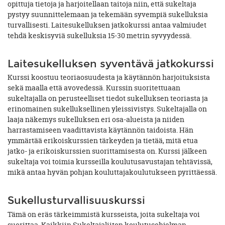
opittuja tietoja ja harjoitellaan taitoja niin, että sukeltaja
pystyy suunnittelemaan ja tekemään syvempiä sukelluksia
turvallisesti. Laitesukelluksen jatkokurssi antaa valmiudet
tehdä keskisyviä sukelluksia 15-30 metrin syvyydessä.
Laitesukelluksen syventävä jatkokurssi
Kurssi koostuu teoriaosuudesta ja käytännön harjoituksista
sekä maalla että avovedessä. Kurssin suoritettuaan
sukeltajalla on perusteelliset tiedot sukelluksen teoriasta ja
erinomainen sukelluksellinen yleissivistys. Sukeltajalla on
laaja näkemys sukelluksen eri osa-alueista ja niiden
harrastamiseen vaadittavista käytännön taidoista. Hän
ymmärtää erikoiskurssien tärkeyden ja tietää, mitä etua
jatko- ja erikoiskurssien suorittamisesta on. Kurssi jälkeen
sukeltaja voi toimia kursseilla koulutusavustajan tehtävissä,
mikä antaa hyvän pohjan kouluttajakoulutukseen pyrittäessä.
Sukellusturvallisuuskurssi
Tämä on eräs tärkeimmistä kursseista, joita sukeltaja voi
suorittaa. Kaikkiin Sukeltajaliiton koulutusohjelman