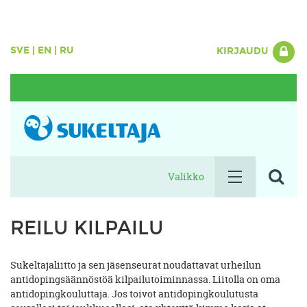
SVE
|
EN
|
RU
KIRJAUDU
Valikko
REILU KILPAILU
Sukeltajaliitto ja sen jäsenseurat noudattavat urheilun
antidopingsäännöstöä kilpailutoiminnassa. Liitolla on oma
antidopingkouluttaja. Jos toivot antidopingkoulutusta