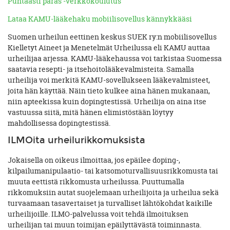
Puhtaasti paras -verkkokoulutus
Lataa KAMU-lääkehaku mobiilisovellus kännykkääsi
Suomen urheilun eettinen keskus SUEK ry:n mobiilisovellus
Kielletyt Aineet ja Menetelmät Urheilussa eli KAMU auttaa
urheilijaa arjessa. KAMU-lääkehaussa voi tarkistaa Suomessa
saatavia resepti- ja itsehoitolääkevalmisteita. Samalla
urheilija voi merkitä KAMU-sovellukseen lääkevalmisteet,
joita hän käyttää. Näin tieto kulkee aina hänen mukanaan,
niin apteekissa kuin dopingtestissä. Urheilija on aina itse
vastuussa siitä, mitä hänen elimistöstään löytyy
mahdollisessa dopingtestissä.
ILMOita urheilurikkomuksista
Jokaisella on oikeus ilmoittaa, jos epäilee doping-,
kilpailumanipulaatio- tai katsomoturvallisuusrikkomusta tai
muuta eettistä rikkomusta urheilussa. Puuttumalla
rikkomuksiin autat suojelemaan urheilijoita ja urheilua sekä
turvaamaan tasavertaiset ja turvalliset lähtökohdat kaikille
urheilijoille. ILMO-palvelussa voit tehdä ilmoituksen
urheilijan tai muun toimijan epäilyttävästä toiminnasta.