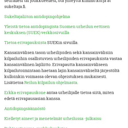
seurallesi tai joukkueellesi, ota yhteyttä kimmo.korja at
sukeltaja.fi.
Sukeltajaliiton antidopingohjelma
Yleistä tietoa antidopingista Suomen urheilun eettisen
keskuksen (SUEK) verkkosivuilla
Tietoa erivapauksista
SUEKin sivuilla.
Kansainvälisen tason urheilijoiden sekä kansainvälisiin
kilpailuihin osallistuvien urheilijoiden erivapauksista vastaa
kansainvälinen lajiliitto. Erivapautta kansainväliseen
kilpailutoimintaan haetaan lajin kansainväliseltä järjestöltä
kulloinkin voimassa olevan ohjeistuksen mukaisesti.
Lisätietoa
Reilun kilpailun ohjelmasta
.
Erkka erivapauskone
antaa urheilijalle tietoa siitä, miten
edetä erivapausasian kanssa.
Antidopingsäännöstö
Kielletyt aineet ja menetelmät urheilussa -julkaisu