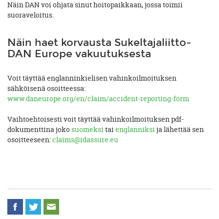
Näin DAN voi ohjata sinut hoitopaikkaan, jossa toimii
suoraveloitus.
Näin haet korvausta Sukeltajaliitto-
DAN Europe vakuutuksesta
Voit täyttää englanninkielisen vahinkoilmoituksen
sähköisenä osoitteessa:
www.daneurope.org/en/claim/accident-reporting-form
Vaihtoehtoisesti voit täyttää vahinkoilmoituksen pdf-
dokumenttina joko
suomeksi
tai
englanniksi
ja lähettää sen
osoitteeseen:
claims@idassure.eu