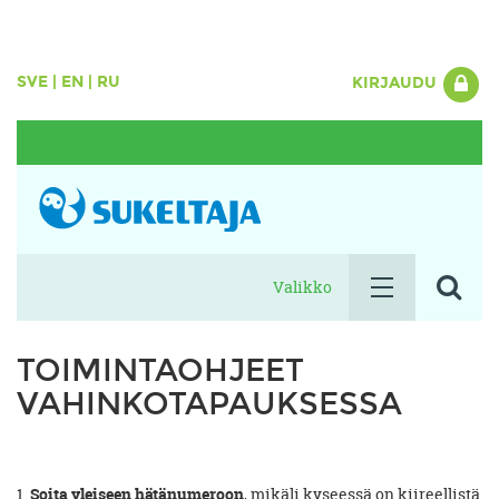
SVE
|
EN
|
RU
KIRJAUDU
Valikko
TOIMINTAOHJEET
VAHINKOTAPAUKSESSA
1.
Soita yleiseen hätänumeroon
, mikäli kyseessä on kiireellistä