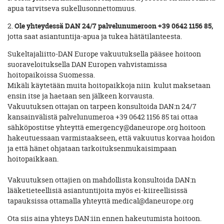
apua tarvitseva sukellusonnettomuus.
2.
Ole yhteydessä DAN 24/7 palvelunumeroon +39 0642 1156 85,
jotta saat asiantuntija-apua ja tukea hätätilanteesta.
Sukeltajaliitto-DAN Europe vakuutuksella pääsee hoitoon
suoraveloituksella DAN Europen vahvistamissa
hoitopaikoissa Suomessa.
Mikäli käytetään muita hoitopaikkoja niin kulut maksetaan
ensin itse ja haetaan sen jälkeen korvausta.
Vakuutuksen ottajan on tarpeen konsultoida DAN:n 24/7
kansainvälistä palvelunumeroa +39 0642 1156 85 tai ottaa
sähköpostitse yhteyttä emergency@daneurope.org hoitoon
hakeutuessaan varmistaakseen, että vakuutus korvaa hoidon
ja että hänet ohjataan tarkoituksenmukaisimpaan
hoitopaikkaan.
Vakuutuksen ottajien on mahdollista konsultoida DAN:n
lääketieteellisiä asiantuntijoita myös ei-kiireellisissä
tapauksissa ottamalla yhteyttä medical@daneurope.org
Ota siis aina yhteys DAN:iin ennen hakeutumista hoitoon.