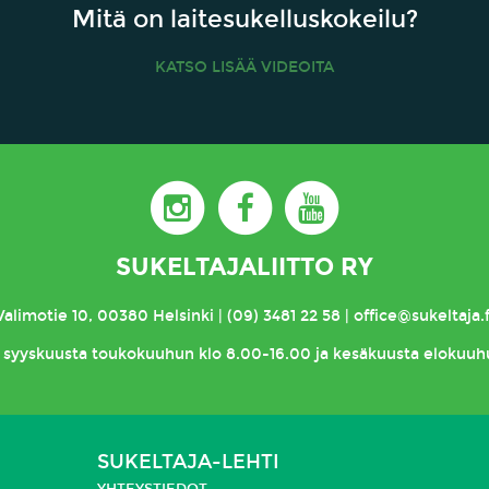
Mitä on laitesukelluskokeilu?
KATSO LISÄÄ VIDEOITA
SUKELTAJALIITTO RY
Valimotie 10, 00380 Helsinki | (09) 3481 22 58 | office@sukeltaja.f
syyskuusta toukokuuhun klo 8.00-16.00 ja kesäkuusta elokuuh
SUKELTAJA-LEHTI
YHTEYSTIEDOT