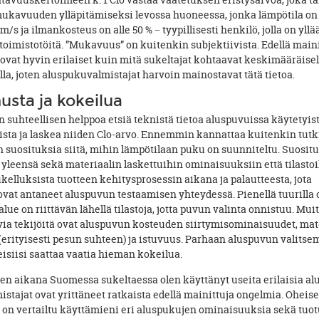
avuuskertoimeen k. 1 Clo vastaa vaatetuksen eristysarvoa, joka ta
ukavuuden ylläpitämiseksi levossa huoneessa, jonka lämpötila on 
1 m/s ja ilmankosteus on alle 50 % − tyypillisesti henkilö, jolla on yll
toimistotöitä. ”Mukavuus” on kuitenkin subjektiivista. Edellä main
ovat hyvin erilaiset kuin mitä sukeltajat kohtaavat keskimääräisel
la, joten aluspukuvalmistajat harvoin mainostavat tätä tietoa.
usta ja kokeilua
 suhteellisen helppoa etsiä teknistä tietoa aluspuvuissa käytetyis
ista ja laskea niiden Clo-arvo. Ennemmin kannattaa kuitenkin tutk
n suosituksia siitä, mihin lämpötilaan puku on suunniteltu. Suosit
yleensä sekä materiaalin laskettuihin ominaisuuksiin että tilastoi
kelluksista tuotteen kehitysprosessin aikana ja palautteesta, jota
 ovat antaneet aluspuvun testaamisen yhteydessä. Pienellä tuurilla
e on riittävän lähellä tilastoja, jotta puvun valinta onnistuu. Mui
ia tekijöitä ovat aluspuvun kosteuden siirtymisominaisuudet, mat
(erityisesti pesun suhteen) ja istuvuus. Parhaan aluspuvun valits
isiisi saattaa vaatia hieman kokeilua.
den aikana Suomessa sukeltaessa olen käyttänyt useita erilaisia al
istajat ovat yrittäneet ratkaista edellä mainittuja ongelmia. Oheis
 on vertailtu käyttämieni eri aluspukujen ominaisuuksia sekä tuot