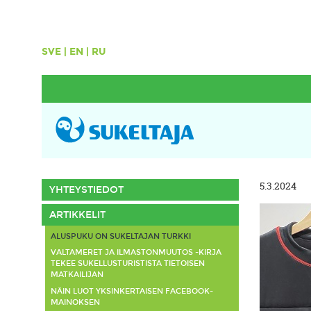
SVE
|
EN
|
RU
5.3.2024
YHTEYSTIEDOT
ARTIKKELIT
ALUSPUKU ON SUKELTAJAN TURKKI
VALTAMERET JA ILMASTONMUUTOS -KIRJA
TEKEE SUKELLUSTURISTISTA TIETOISEN
MATKAILIJAN
NÄIN LUOT YKSINKERTAISEN FACEBOOK-
MAINOKSEN