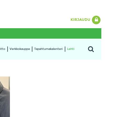
KIRJAUDU
itto
Verkkokauppa
Tapahtumakalenteri
Lehti