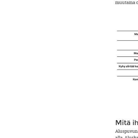
muutama o
Mitä i
Aluspuvun l
alla. Alusk