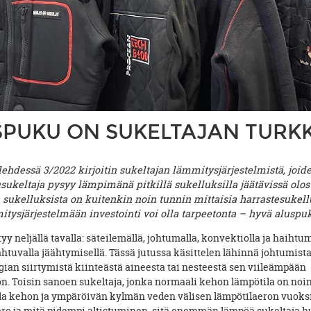
PUKU ON SUKELTAJAN TURKK
lehdessä 3/2022 kirjoitin sukeltajan lämmitysjärjestelmistä, joid
ukeltaja pysyy lämpimänä pitkillä sukelluksilla jäätävissä olos
 sukelluksista on kuitenkin noin tunnin mittaisia harrastesukell
itysjärjestelmään investointi voi olla tarpeetonta – hyvä aluspuku
yy neljällä tavalla: säteilemällä, johtumalla, konvektiolla ja haihtu
htuvalla jäähtymisellä. Tässä jutussa käsittelen lähinnä johtumista
ian siirtymistä kiinteästä aineesta tai nesteestä sen viileämpään
n. Toisin sanoen sukeltaja, jonka normaali kehon lämpötila on noin
lla kehon ja ympäröivän kylmän veden välisen lämpötilaeron vuoksi
ro ja mitä pidempi altistuminen, sitä enemmän lämpöä sukeltaja h