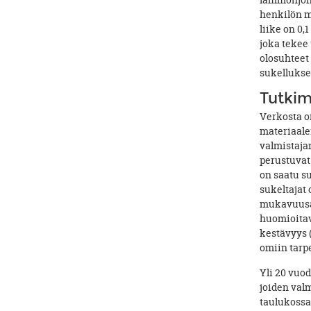
lämmönjoht
henkilön m
liike on 0,
joka tekee 
olosuhteet 
sukelluksel
Tutkim
Verkosta on
materiaale
valmistaja
perustuvat 
on saatu su
sukeltajat
mukavuusalu
huomioitav
kestävyys 
omiin tarpe
Yli 20 vuo
joiden valm
taulukossa