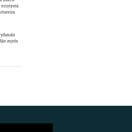
 eristystä
uttaviin
yöryhmän
Hän myös