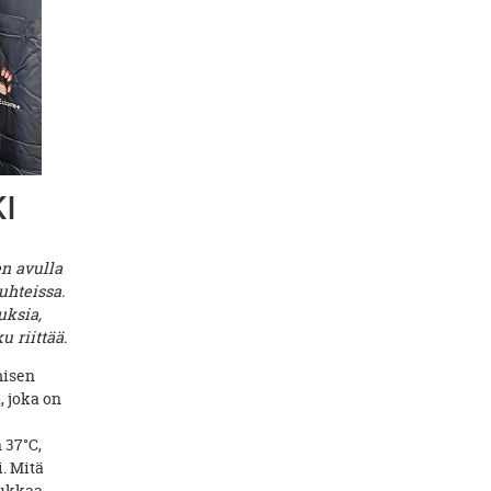
I
en avulla
uhteissa.
uksia,
 riittää.
misen
, joka on
 37°C,
. Mitä
ukkaa.