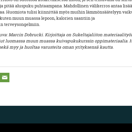
 ja pitää aluspuku puhtaampana. Mahdollinen välikerros antaa lisää
lmaa. Huomiota tulisi kiinnittää myös muihin lämmönsäätelyyn vaik
, kuten muun muassa lepoon, kalorien saantiin ja
in terveysongelmiin.
kuva: Marcin Dobrucki. Kirjoittaja on Sukeltajaliiton materiaalit
ollut luomassa muun muassa kuivapukukurssin oppimateriaalia. 
sekä myy ja huoltaa varusteita oman yrityksensä kautta.