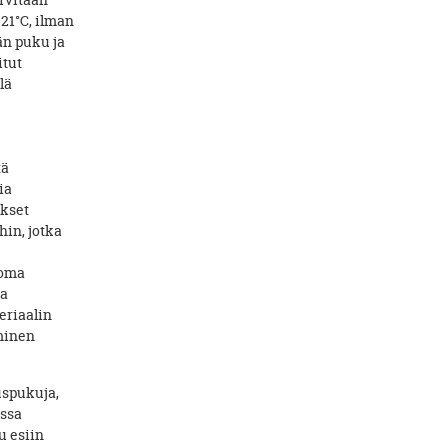
rvitaan
21°C, ilman
ään puku ja
itut
lä
tä
ia
ukset
hin, jotka
 oma
ta
eriaalin
eminen
uspukuja,
essa
u esiin