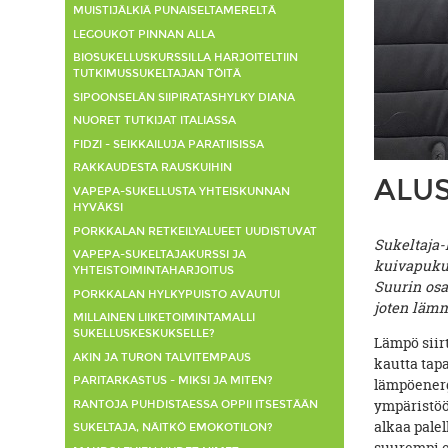
MUISTIJÄLKIÄ PUNAISELTAMERELTÄ
LEGOUKOT PINNAN ALLA
BIOSUKELLUSKURSSILLA HARJOITELTIIN
TUTKIMUSSUKELTAJAN TÖITÄ
SIPOONSELÄN SIIPIRATASHYLKY DIANA
NUORET TUTKIJAT ITALIASSA
FIDZI - SEIKKAILUJA PARATIISISSA
RAKKAUDESTA RAUSKUIHIN
ALUS
VAPEPA-SUKELLUSTA YHTEISKUNNAN
HYVÄKSI
PORKKALAN RETKEILYALUEET UUDISTUVAT
Sukeltaja-
VAPEPA-SUKELTAJAKURSSI JA
kuivapukus
YHTEISTOIMINTAHARJOITUS
Suurin osa
PORKKALAN HYLKYPUISTO AVAUTUI
joten lämm
MILLAINEN LIIKETOIMINTAMALLI
SUKELLUSKESKUKSELLE?
Lämpö siirt
AKIN JA TURON TALVITEMPAUS
kautta tapa
PARITARKASTUS - MIKSI JA MITEN?
lämpöenerg
ympäristöö
RANTOJA PUHDISTAESSA OPPII ITSESTÄÄN
alkaa pale
SUKELTAJA, NÄITKÖ EMOKOTILON?
suurempi e