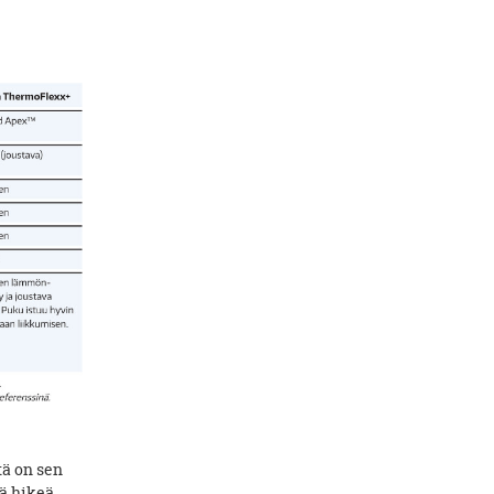
tä on sen
ää hikeä