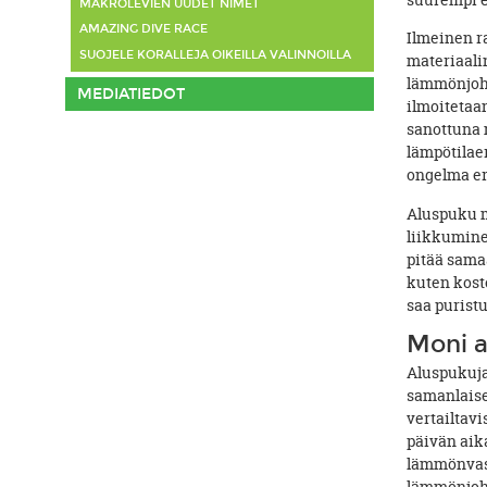
MAKROLEVIEN UUDET NIMET
AMAZING DIVE RACE
Ilmeinen ra
SUOJELE KORALLEJA OIKEILLA VALINNOILLA
materiaalin
lämmönjoht
MEDIATIEDOT
ilmoitetaa
sanottuna 
lämpötilaer
ongelma er
Aluspuku m
liikkumine
pitää sama
kuten koste
saa puristu
Moni a
Aluspukuja 
samanlaiset
vertailtavi
päivän aika
lämmönvast