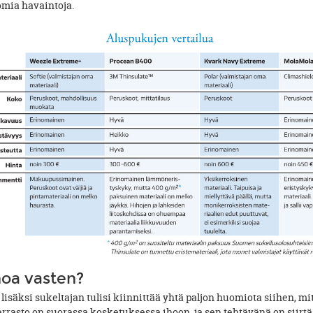
mia havaintoja.
hoa vasten?
isäksi sukeltajan tulisi kiinnittää yhtä paljon huomiota siihen, mi
errasto on suorassa kosketuksessa ihoon, ja sen tehtävänä on siirt