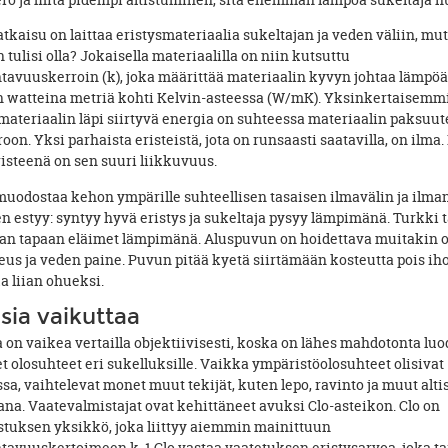
tkaisu on laittaa eristysmateriaalia sukeltajan ja veden väliin, mut
 tulisi olla? Jokaisella materiaalilla on niin kutsuttu
avuuskerroin (k), joka määrittää materiaalin kyvyn johtaa lämpöä
n watteina metriä kohti Kelvin-asteessa (W/mK). Yksinkertaisemm
materiaalin läpi siirtyvä energia on suhteessa materiaalin paksuut
oon. Yksi parhaista eristeistä, jota on runsaasti saatavilla, on ilma.
isteenä on sen suuri liikkuvuus.
uodostaa kehon ympärille suhteellisen tasaisen ilmavälin ja ilma
n estyy: syntyy hyvä eristys ja sukeltaja pysyy lämpimänä. Turkki 
an tapaan eläimet lämpimänä. Aluspuvun on hoidettava muitakin 
us ja veden paine. Puvun pitää kyetä siirtämään kosteutta pois ihol
a liian ohueksi.
sia vaikuttaa
on vaikea vertailla objektiivisesti, koska on lähes mahdotonta luo
 olosuhteet eri sukelluksille. Vaikka ympäristöolosuhteet olisivat
ssa, vaihtelevat monet muut tekijät, kuten lepo, ravinto ja muut alt
na. Vaatevalmistajat ovat kehittäneet avuksi Clo-asteikon. Clo on
uksen yksikkö, joka liittyy aiemmin mainittuun