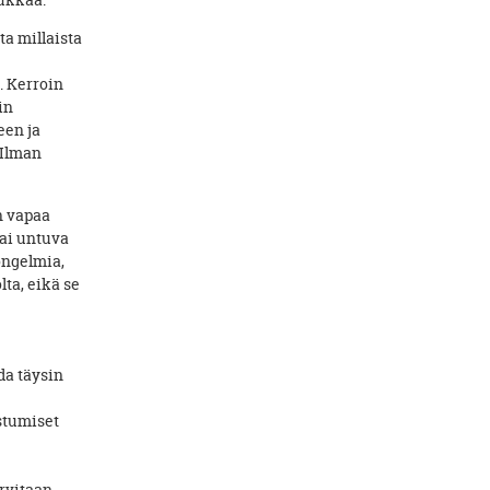
ta millaista
. Kerroin
in
een ja
 Ilman
n vapaa
tai untuva
ongelmia,
ta, eikä se
da täysin
istumiset