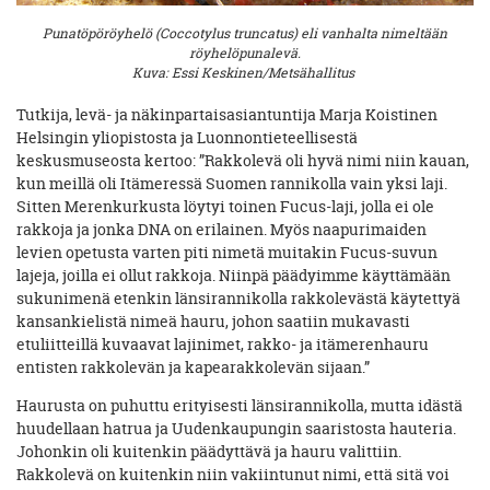
Punatöpöröyhelö (Coccotylus truncatus) eli vanhalta nimeltään
röyhelöpunalevä.
Kuva: Essi Keskinen/Metsähallitus
Tutkija, levä- ja näkinpartaisasiantuntija Marja Koistinen
Helsingin yliopistosta ja Luonnontieteellisestä
keskusmuseosta kertoo: ”Rakkolevä oli hyvä nimi niin kauan,
kun meillä oli Itämeressä Suomen rannikolla vain yksi laji.
Sitten Merenkurkusta löytyi toinen Fucus-laji, jolla ei ole
rakkoja ja jonka DNA on erilainen. Myös naapurimaiden
levien opetusta varten piti nimetä muitakin Fucus-suvun
lajeja, joilla ei ollut rakkoja. Niinpä päädyimme käyttämään
sukunimenä etenkin länsirannikolla rakkolevästä käytettyä
kansankielistä nimeä hauru, johon saatiin mukavasti
etuliitteillä kuvaavat lajinimet, rakko- ja itämerenhauru
entisten rakkolevän ja kapearakkolevän sijaan.”
Haurusta on puhuttu erityisesti länsirannikolla, mutta idästä
huudellaan hatrua ja Uudenkaupungin saaristosta hauteria.
Johonkin oli kuitenkin päädyttävä ja hauru valittiin.
Rakkolevä on kuitenkin niin vakiintunut nimi, että sitä voi