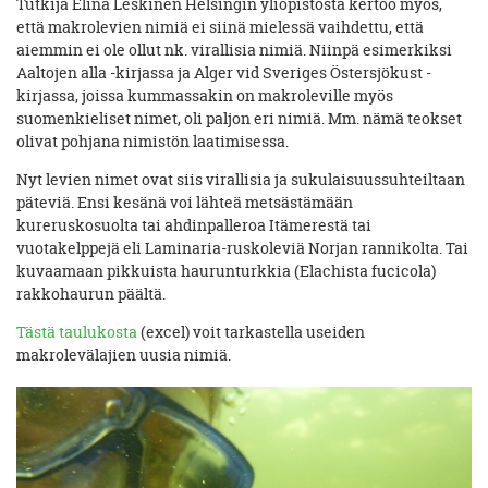
Tutkija Elina Leskinen Helsingin yliopistosta kertoo myös,
että makrolevien nimiä ei siinä mielessä vaihdettu, että
aiemmin ei ole ollut nk. virallisia nimiä. Niinpä esimerkiksi
Aaltojen alla -kirjassa ja Alger vid Sveriges Östersjökust -
kirjassa, joissa kummassakin on makroleville myös
suomenkieliset nimet, oli paljon eri nimiä. Mm. nämä teokset
olivat pohjana nimistön laatimisessa.
Nyt levien nimet ovat siis virallisia ja sukulaisuussuhteiltaan
päteviä. Ensi kesänä voi lähteä metsästämään
kureruskosuolta tai ahdinpalleroa Itämerestä tai
vuotakelppejä eli Laminaria-ruskoleviä Norjan rannikolta. Tai
kuvaamaan pikkuista haurunturkkia (Elachista fucicola)
rakkohaurun päältä.
Tästä taulukosta
(excel) voit tarkastella useiden
makrolevälajien uusia nimiä.