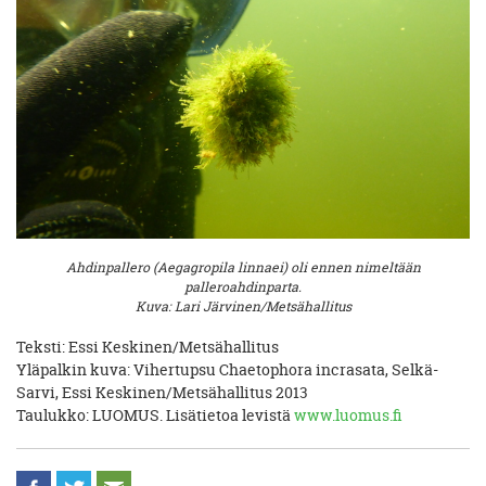
Ahdinpallero (Aegagropila linnaei) oli ennen nimeltään
palleroahdinparta.
Kuva: Lari Järvinen/Metsähallitus
Teksti: Essi Keskinen/Metsähallitus
Yläpalkin kuva: Vihertupsu Chaetophora incrasata, Selkä-
Sarvi, Essi Keskinen/Metsähallitus 2013
Taulukko: LUOMUS. Lisätietoa levistä
www.luomus.fi