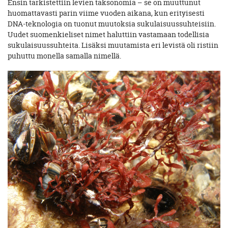
Ensin tarkistettiin levien taksonomia – se on muuttunut
huomattavasti parin viime vuoden aikana, kun erityisesti
DNA-teknologia on tuonut muutoksia sukulaisuussuhteisiin.
Uudet suomenkieliset nimet haluttiin vastamaan todellisia
sukulaisuussuhteita. Lisäksi muutamista eri levistä oli ristiin
puhuttu monella samalla nimellä.