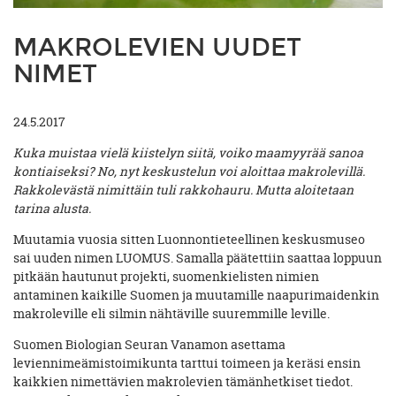
MAKROLEVIEN UUDET
NIMET
24.5.2017
Kuka muistaa vielä kiistelyn siitä, voiko maamyyrää sanoa
kontiaiseksi? No, nyt keskustelun voi aloittaa makrolevillä.
Rakkolevästä nimittäin tuli rakkohauru. Mutta aloitetaan
tarina alusta.
Muutamia vuosia sitten Luonnontieteellinen keskusmuseo
sai uuden nimen LUOMUS. Samalla päätettiin saattaa loppuun
pitkään hautunut projekti, suomenkielisten nimien
antaminen kaikille Suomen ja muutamille naapurimaidenkin
makroleville eli silmin nähtäville suuremmille leville.
Suomen Biologian Seuran Vanamon asettama
leviennimeämistoimikunta tarttui toimeen ja keräsi ensin
kaikkien nimettävien makrolevien tämänhetkiset tiedot.