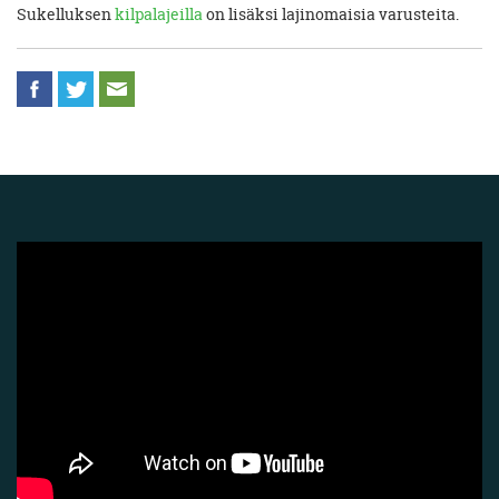
Sukelluksen
kilpalajeilla
on lisäksi lajinomaisia varusteita.