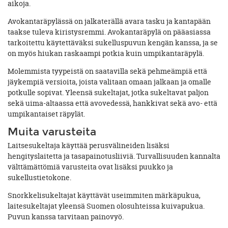
aikoja.
Avokantaräpylässä on jalkaterällä avara tasku ja kantapään
taakse tuleva kiristysremmi. Avokantaräpylä on pääasiassa
tarkoitettu käytettäväksi sukelluspuvun kengän kanssa, ja se
on myös hiukan raskaampi potkia kuin umpikantaräpylä.
Molemmista tyypeistä on saatavilla sekä pehmeämpiä että
jäykempiä versioita, joista valitaan omaan jalkaan ja omalle
potkulle sopivat. Yleensä sukeltajat, jotka sukeltavat paljon
sekä uima-altaassa että avovedessä, hankkivat sekä avo- että
umpikantaiset räpylät.
Muita varusteita
Laitsesukeltaja käyttää perusvälineiden lisäksi
hengityslaitetta ja tasapainotusliiviä. Turvallisuuden kannalta
välttämättömiä varusteita ovat lisäksi puukko ja
sukellustietokone.
Snorkkelisukeltajat käyttävät useimmiten märkäpukua,
laitesukeltajat yleensä Suomen olosuhteissa kuivapukua.
Puvun kanssa tarvitaan painovyö.