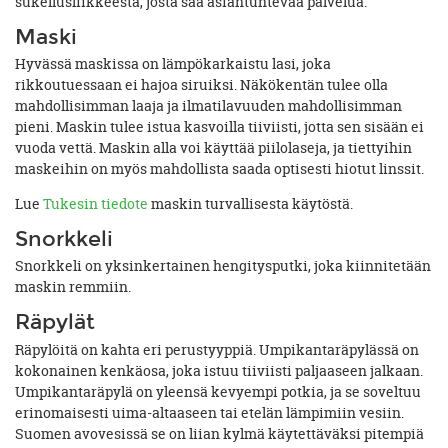
sukellusliikkeestä, josta saa asiantuntevaa palvelua.
Maski
Hyvässä maskissa on lämpökarkaistu lasi, joka
rikkoutuessaan ei hajoa siruiksi. Näkökentän tulee olla
mahdollisimman laaja ja ilmatilavuuden mahdollisimman
pieni. Maskin tulee istua kasvoilla tiiviisti, jotta sen sisään ei
vuoda vettä. Maskin alla voi käyttää piilolaseja, ja tiettyihin
maskeihin on myös mahdollista saada optisesti hiotut linssit.
Lue
Tukesin tiedote
maskin turvallisesta käytöstä.
Snorkkeli
Snorkkeli on yksinkertainen hengitysputki, joka kiinnitetään
maskin remmiin.
Räpylät
Räpylöitä on kahta eri perustyyppiä. Umpikantaräpylässä on
kokonainen kenkäosa, joka istuu tiiviisti paljaaseen jalkaan.
Umpikantaräpylä on yleensä kevyempi potkia, ja se soveltuu
erinomaisesti uima-altaaseen tai etelän lämpimiin vesiin.
Suomen avovesissä se on liian kylmä käytettäväksi pitempiä