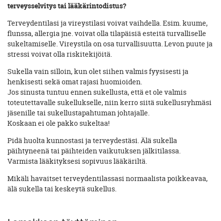
terveysselvitys tai lääkärintodistus?
Terveydentilasi ja vireystilasi voivat vaihdella. Esim. kuume,
flunssa, allergia jne. voivat olla tilapäisiä esteitä turvalliselle
sukeltamiselle. Vireystila on osa turvallisuutta. Levon puute ja
stressi voivat olla riskitekijöitä.
Sukella vain silloin, kun olet siihen valmis fyysisesti ja
henkisesti sekä omat rajasi huomioiden.
Jos sinusta tuntuu ennen sukellusta, että et ole valmis
toteutettavalle sukellukselle, niin kerro siitä sukellusryhmäsi
jäsenille tai sukellustapahtuman johtajalle.
Koskaan ei ole pakko sukeltaa!
Pidä huolta kunnostasi ja terveydestäsi. Älä sukella
päihtyneenä tai päihteiden vaikutuksen jälkitilassa.
Varmista lääkityksesi sopivuus lääkäriltä.
Mikäli havaitset terveydentilassasi normaalista poikkeavaa,
älä sukella tai keskeytä sukellus.