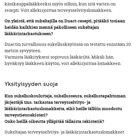
käsikauppalääkkeeksi myös silloin, kun sitä varten on
resepti. Voit allekirjoittaa terveysselvityslomakkeen.
On yleistä, että sukeltajilla on Duact-resepti, pitääkö tosiaan
heidän kaikkien mennä pakolliseen sukeltajan
lääkärintarkastukseen?
Duactin turvallisuus sukelluskäytössä on testattu enintään 20
metrin syvyyteen.
Varmista lääkityksesi sopivuus lääkäriltä. Mikäli hän
hyväksyy lääkkeen käytön, voit allekirjoittaa lomakkeen.
Yksityisyyden suoja
Kun sukelluskouluttaja, sukellusseura, sukellustapahtuman
järjestäjä tms. tarkastaa terveysselvitys- ja
lääkärintarkastuslomakkeita, eikö heille tällöin muodostu
terveystietorekisteri?
Onko heillä oikeutta ylläpitää tällaista rekisteriä?
Sukeltajan terveysselvitys- ja lääkärintarkastuslomakkeet