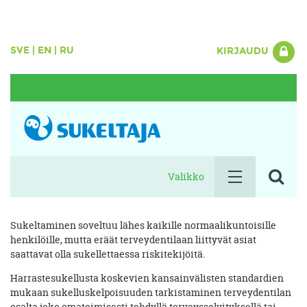
SVE
|
EN
|
RU
KIRJAUDU
Valikko
Sukeltaminen soveltuu lähes kaikille normaalikuntoisille
henkilöille, mutta eräät terveydentilaan liittyvät asiat
saattavat olla sukellettaessa riskitekijöitä.
Harrastesukellusta koskevien kansainvälisten standardien
mukaan sukelluskelpoisuuden tarkistaminen terveydentilan
osalta joko omatoimisesti tehdyllä terveysselvityksellä tai