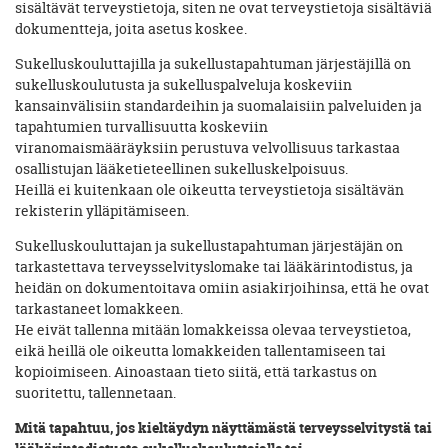
sisältävät terveystietoja, siten ne ovat terveystietoja sisältäviä
dokumentteja, joita asetus koskee.
Sukelluskouluttajilla ja sukellustapahtuman järjestäjillä on
sukelluskoulutusta ja sukelluspalveluja koskeviin
kansainvälisiin standardeihin ja suomalaisiin palveluiden ja
tapahtumien turvallisuutta koskeviin
viranomaismääräyksiin perustuva velvollisuus tarkastaa
osallistujan lääketieteellinen sukelluskelpoisuus.
Heillä ei kuitenkaan ole oikeutta terveystietoja sisältävän
rekisterin ylläpitämiseen.
Sukelluskouluttajan ja sukellustapahtuman järjestäjän on
tarkastettava terveysselvityslomake tai lääkärintodistus, ja
heidän on dokumentoitava omiin asiakirjoihinsa, että he ovat
tarkastaneet lomakkeen.
He eivät tallenna mitään lomakkeissa olevaa terveystietoa,
eikä heillä ole oikeutta lomakkeiden tallentamiseen tai
kopioimiseen. Ainoastaan tieto siitä, että tarkastus on
suoritettu, tallennetaan.
Mitä tapahtuu, jos kieltäydyn näyttämästä terveysselvitystä tai