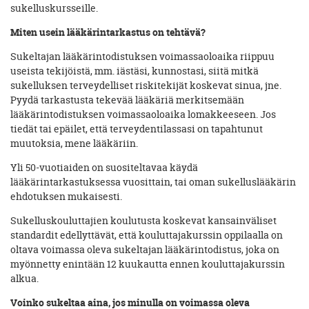
sukelluskursseille.
Miten usein lääkärintarkastus on tehtävä?
Sukeltajan lääkärintodistuksen voimassaoloaika riippuu
useista tekijöistä, mm. iästäsi, kunnostasi, siitä mitkä
sukelluksen terveydelliset riskitekijät koskevat sinua, jne.
Pyydä tarkastusta tekevää lääkäriä merkitsemään
lääkärintodistuksen voimassaoloaika lomakkeeseen. Jos
tiedät tai epäilet, että terveydentilassasi on tapahtunut
muutoksia, mene lääkäriin.
Yli 50-vuotiaiden on suositeltavaa käydä
lääkärintarkastuksessa vuosittain, tai oman sukelluslääkärin
ehdotuksen mukaisesti.
Sukelluskouluttajien koulutusta koskevat kansainväliset
standardit edellyttävät, että kouluttajakurssin oppilaalla on
oltava voimassa oleva sukeltajan lääkärintodistus, joka on
myönnetty enintään 12 kuukautta ennen kouluttajakurssin
alkua.
Voinko sukeltaa aina, jos minulla on voimassa oleva