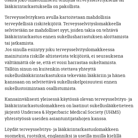
lääkärintarkastuksella on pakollista.
Terveysselvityksen avulla kartoitetaan mahdollisia
terveydellisiä riskitekijöitä. Terveysselvityslomakkeella
selvitetään ne mahdolliset syyt, joiden takia on tehtävä
lääkärintarkastus ennen sukellusharrastuksen aloittamista
tai jatkamista.
Jos sinulla esiintyy joku terveysselvityslomakkeessa
mainituista riskille altistavista tekijöistä, ei seurauksena
välttämättä ole se, että et voisi harrastaa sukeltamista.
Tällöin sinun on kuitenkin otettava yhteyttä
sukelluslääkärintarkastuksia tekevään lääkäriin ja hänen
kanssaan on selvitettävä sukelluskelpoisuutesi ennen
sukellustoimintaan osallistumista.
Kansainvälisesti yleisessä käytössä olevan terveysselvitys- ja
lääkärintarkastuslomakkeen on laatinut sukelluslääketieteen
järjestö Undersea & Hyperbaric Medical Society (UHMS)
yhteistyössä useiden asiantuntijatahojen kanssa.
Löydät terveysselvitys- ja lääkärintarkastuslomakkeen
suomeksi, ruotsiksi, englanniksi ja useilla muilla kielillä