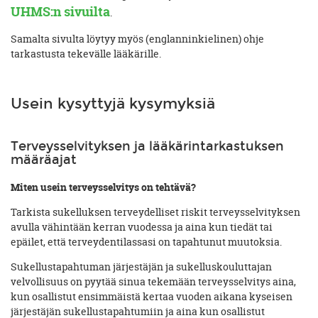
UHMS:n sivuilt
a
.
Samalta sivulta löytyy myös (englanninkielinen) ohje
tarkastusta tekevälle lääkärille.
Usein kysyttyjä kysymyksiä
Terveysselvityksen ja lääkärintarkastuksen
määräajat
Miten usein terveysselvitys on tehtävä?
Tarkista sukelluksen terveydelliset riskit terveysselvityksen
avulla vähintään kerran vuodessa ja aina kun tiedät tai
epäilet, että terveydentilassasi on tapahtunut muutoksia.
Sukellustapahtuman järjestäjän ja sukelluskouluttajan
velvollisuus on pyytää sinua tekemään terveysselvitys aina,
kun osallistut ensimmäistä kertaa vuoden aikana kyseisen
järjestäjän sukellustapahtumiin ja aina kun osallistut