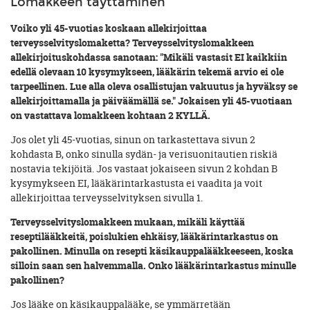
Lomakkeen täyttäminen
Voiko yli 45-vuotias koskaan allekirjoittaa
terveysselvityslomaketta? Terveysselvityslomakkeen
allekirjoituskohdassa sanotaan: "Mikäli vastasit EI kaikkiin
edellä olevaan 10 kysymykseen, lääkärin tekemä arvio ei ole
tarpeellinen. Lue alla oleva osallistujan vakuutus ja hyväksy se
allekirjoittamalla ja päiväämällä se." Jokaisen yli 45-vuotiaan
on vastattava lomakkeen kohtaan 2 KYLLÄ.
Jos olet yli 45-vuotias, sinun on tarkastettava sivun 2
kohdasta B, onko sinulla sydän- ja verisuonitautien riskiä
nostavia tekijöitä. Jos vastaat jokaiseen sivun 2 kohdan B
kysymykseen EI, lääkärintarkastusta ei vaadita ja voit
allekirjoittaa terveysselvityksen sivulla 1.
Terveysselvityslomakkeen mukaan, mikäli käyttää
reseptilääkkeitä, poislukien ehkäisy, lääkärintarkastus on
pakollinen. Minulla on resepti käsikauppalääkkeeseen, koska
silloin saan sen halvemmalla. Onko lääkärintarkastus minulle
pakollinen?
Jos lääke on käsikauppalääke, se ymmärretään