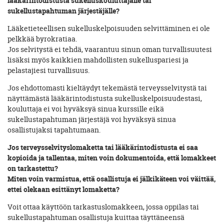
lääkärintodistusta sukelluskouluttajalle tai
sukellustapahtuman järjestäjälle?
Lääketieteellisen sukelluskelpoisuuden selvittäminen ei ole
pelkkää byrokratiaa.
Jos selvitystä ei tehdä, vaarantuu sinun oman turvallisuutesi
lisäksi myös kaikkien mahdollisten sukelluspariesi ja
pelastajiesi turvallisuus.
Jos ehdottomasti kieltäydyt tekemästä terveysselvitystä tai
näyttämästä lääkärintodistusta sukelluskelpoisuudestasi,
kouluttaja ei voi hyväksyä sinua kurssille eikä
sukellustapahtuman järjestäjä voi hyväksyä sinua
osallistujaksi tapahtumaan.
Jos terveysselvityslomaketta tai lääkärintodistusta ei saa
kopioida ja tallentaa, miten voin dokumentoida, että lomakkeet
on tarkastettu?
Miten voin varmistua, että osallistuja ei jälkikäteen voi väittää,
ettei olekaan esittänyt lomaketta?
Voit ottaa käyttöön tarkastuslomakkeen, jossa oppilas tai
sukellustapahtuman osallistuja kuittaa täyttäneensä