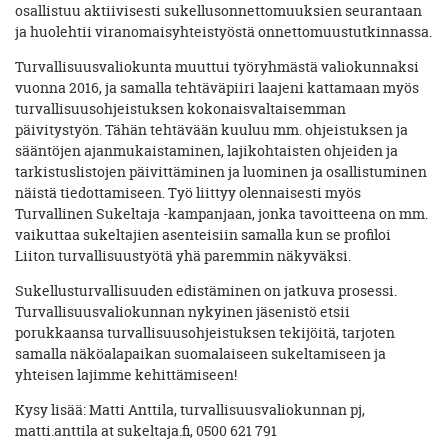
osallistuu aktiivisesti sukellusonnettomuuksien seurantaan
ja huolehtii viranomaisyhteistyöstä onnettomuustutkinnassa.
Turvallisuusvaliokunta muuttui työryhmästä valiokunnaksi
vuonna 2016, ja samalla tehtäväpiiri laajeni kattamaan myös
turvallisuusohjeistuksen kokonaisvaltaisemman
päivitystyön. Tähän tehtävään kuuluu mm. ohjeistuksen ja
sääntöjen ajanmukaistaminen, lajikohtaisten ohjeiden ja
tarkistuslistojen päivittäminen ja luominen ja osallistuminen
näistä tiedottamiseen. Työ liittyy olennaisesti myös
Turvallinen Sukeltaja -kampanjaan, jonka tavoitteena on mm.
vaikuttaa sukeltajien asenteisiin samalla kun se profiloi
Liiton turvallisuustyötä yhä paremmin näkyväksi.
Sukellusturvallisuuden edistäminen on jatkuva prosessi.
Turvallisuusvaliokunnan nykyinen jäsenistö etsii
porukkaansa turvallisuusohjeistuksen tekijöitä, tarjoten
samalla näköalapaikan suomalaiseen sukeltamiseen ja
yhteisen lajimme kehittämiseen!
Kysy lisää: Matti Anttila, turvallisuusvaliokunnan pj,
matti.anttila at sukeltaja.fi, 0500 621 791