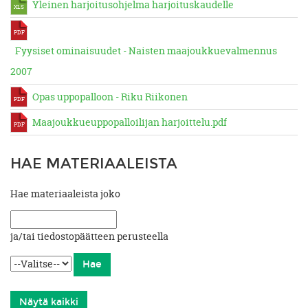
Yleinen harjoitusohjelma harjoituskaudelle
XLS
PDF
Fyysiset ominaisuudet - Naisten maajoukkuevalmennus
2007
Opas uppopalloon - Riku Riikonen
PDF
Maajoukkueuppopalloilijan harjoittelu.pdf
PDF
HAE MATERIAALEISTA
Hae materiaaleista joko
ja/tai tiedostopäätteen perusteella