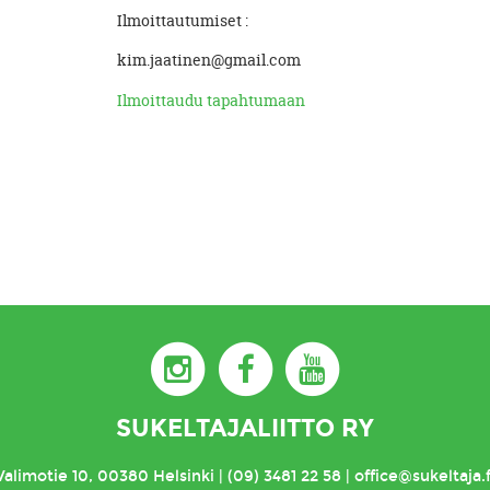
Ilmoittautumiset :
kim.jaatinen@gmail.com
Ilmoittaudu tapahtumaan
SUKELTAJALIITTO RY
Valimotie 10, 00380 Helsinki | (09) 3481 22 58 | office@sukeltaja.f