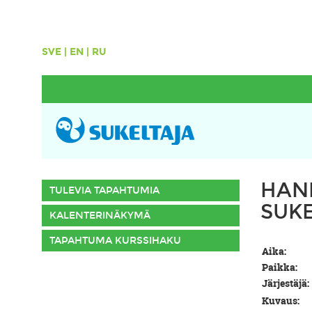
SVE
|
EN
|
RU
HAN
TULEVIA TAPAHTUMIA
SUKE
KALENTERINÄKYMÄ
TAPAHTUMA KURSSIHAKU
Aika:
Paikka:
Järjestäjä:
Kuvaus: