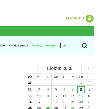
KIRJAUDU
itto
Verkkokauppa
Tapahtumakalenteri
Lehti
Elokuu 2026
<
>
vk
Ma
Ti
Ke
To
Pe
La
Su
31
1
2
8
32
3
4
5
6
7
9
33
10
11
12
13
14
15
16
34
17
18
19
20
21
22
23
35
24
25
26
27
28
29
30