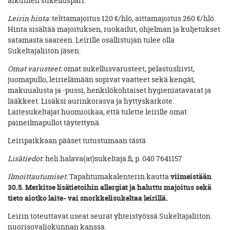
aikuinen sukelluspari.
Leirin hinta:
telttamajoitus 120 €/hlö, aittamajoitus 260 €/hlö.
Hinta sisältää majoituksen, ruokailut, ohjelman ja kuljetukset
satamasta saareen. Leirille osallistujan tulee olla
Sukeltajaliiton jäsen.
Omat varusteet:
omat sukellusvarusteet, pelastusliivit,
juomapullo, leirielämään sopivat vaatteet sekä kengät,
makuualusta ja -pussi, henkilökohtaiset hygieniatavarat ja
lääkkeet. Lisäksi aurinkorasva ja hyttyskarkote.
Laitesukeltajat huomioikaa, että tulette leirille omat
paineilmapullot täytettynä.
Leiripaikkaan pääset tutustumaan tästä
Lisätiedot:
heli.halava(at)sukeltaja.fi, p. 040 7641157
Ilmoittautumiset:
Tapahtumakalenterin kautta
viimeistään
30.5. Merkitse lisätietoihin allergiat ja haluttu majoitus sekä
tieto aiotko laite- vai snorkkelisukeltaa leirillä.
Leirin toteuttavat useat seurat yhteistyössä Sukeltajaliiton
nuorisovaliokunnan kanssa.