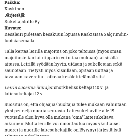
Paikka:
Kaskinen
Järjestäjä:
Sukeltajaliitto Ry
Kuvaus:
Kesäleiri pidetään kesäkuun lopussa Kaskisissa Sälgrundin-
luotsiasemalla.
Tällä kertaa leirillä majoitus on joko teltoissa (myös oman
majoitusteltan tai riipparin voi ottaa mukaan) tai sisällä
aitassa. Leirillä syödään hyvin, uidaan ja sukelletaan sekä
saunotaan. Tietysti myös kisaillaan, opitaan uuttaa ja
tavataan kavereita - oikeaa kesäleirielämää siis!
Leirin suositus ikärajat:
snorkkelisukeltajat 10 v. ja
laitesukeltajat 12 v.
Suositus on, että ohjaajia/huoltajia tulee mukaan vähintään
yksi per neljä nuorta seurasta. Laitesukeltaville alle 15-
vuotiaille olisi hyvä olla mukana "oma" laitesukeltava
aikuinen. Mutta leirille voi ilmoittautua myös yksittäiset
nuoret ja nuorille laitesukeltajille on löytynyt järjestäjistä