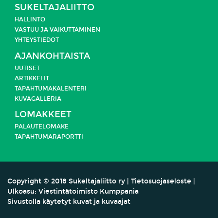
SUKELTAJALIITTO
HALLINTO
VASTUU JA
VAIKUTTAMINEN
YHTEYSTIEDOT
AJANKOHTAISTA
UUTISET
ARTIKKELIT
TAPAHTUMAKALENTERI
KUVAGALLERIA
LOMAKKEET
PALAUTELOMAKE
TAPAHTUMARAPORTTI
Copyright
©
2018 Sukeltajaliitto ry |
Tietosuojaseloste
|
Ulkoasu:
Viestintätoimisto Kumppania
Sivustolla käytetyt kuvat ja kuvaajat