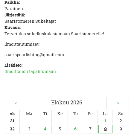
Paikka:
Parainen
Järjestäjä:
Saaristomeren Sukeltajat
Kuvaus:
Tervetuloa sukelluskalastamaan Saaristomerelle!
Ilmoittautumiset:
saarispearfishing@gmail.com
Lisätieto:
Ilmoittaudu tapahtumaan
Elokuu 2026
<
>
vk
Ma
Ti
Ke
To
Pe
La
Su
31
1
2
8
32
3
4
5
6
7
9