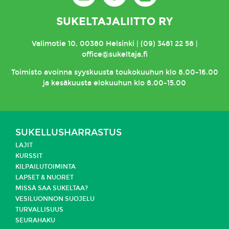
SUKELTAJALIITTO RY
Valimotie 10, 00380 Helsinki | (09) 3481 22 58 |
office@sukeltaja.fi
Toimisto
avoinna syyskuusta toukokuuhun klo 8.00-16.00
ja kesäkuusta elokuuhun klo 8.00-15.00
SUKELLUSHARRASTUS
LAJIT
KURSSIT
KILPAILUTOIMINTA
LAPSET & NUORET
MISSÄ SAA SUKELTAA?
VESILUONNON SUOJELU
TURVALLISUUS
SEURAHAKU