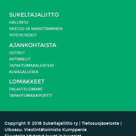
SUKELTAJALIITTO
HALLINTO
VASTUU JA
VAIKUTTAMINEN
YHTEYSTIEDOT
AJANKOHTAISTA
UUTISET
ARTIKKELIT
TAPAHTUMAKALENTERI
KUVAGALLERIA
LOMAKKEET
PALAUTELOMAKE
TAPAHTUMARAPORTTI
Copyright
©
2018 Sukeltajaliitto ry |
Tietosuojaseloste
|
Ulkoasu:
Viestintätoimisto Kumppania