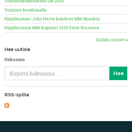
Sukelluskalastuksen SM 2026
Toimisto kesälomalla
Räpyläuimari Juho Herva kahdesti MM-finaaliin
Räpyläuinnin MM-kilpailut 2026 Etelä-Koreassa
Kaikki uutiset
»
Hae uutisia
Hakusana
RSS-syöte