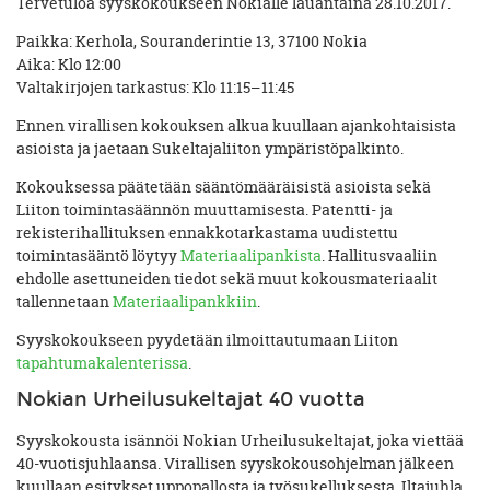
Tervetuloa syyskokoukseen Nokialle lauantaina 28.10.2017.
Paikka: Kerhola, Souranderintie 13, 37100 Nokia
Aika: Klo 12:00
Valtakirjojen tarkastus: Klo 11:15–11:45
Ennen virallisen kokouksen alkua kuullaan ajankohtaisista
asioista ja jaetaan Sukeltajaliiton ympäristöpalkinto.
Kokouksessa päätetään sääntömääräisistä asioista sekä
Liiton toimintasäännön muuttamisesta. Patentti- ja
rekisterihallituksen ennakkotarkastama uudistettu
toimintasääntö löytyy
Materiaalipankista
. Hallitusvaaliin
ehdolle asettuneiden tiedot sekä muut kokousmateriaalit
tallennetaan
Materiaalipankkiin
.
Syyskokoukseen pyydetään ilmoittautumaan Liiton
tapahtumakalenterissa
.
Nokian Urheilusukeltajat 40 vuotta
Syyskokousta isännöi Nokian Urheilusukeltajat, joka viettää
40-vuotisjuhlaansa. Virallisen syyskokousohjelman jälkeen
kuullaan esitykset uppopallosta ja työsukelluksesta. Iltajuhla