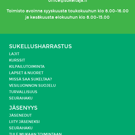
office@sukeltaja.fi
Toimisto
avoinna syyskuusta toukokuuhun klo 8.00-16.00
ja kesäkuusta elokuuhun klo 8.00-15.00
SUKELLUSHARRASTUS
LAJIT
KURSSIT
KILPAILUTOIMINTA
LAPSET & NUORET
MISSÄ SAA SUKELTAA?
VESILUONNON SUOJELU
TURVALLISUUS
SEURAHAKU
JÄSENYYS
JÄSENEDUT
LIITY JÄSENEKSI
SEURAHAKU
TULE MUKAAN TOIMINTAAN