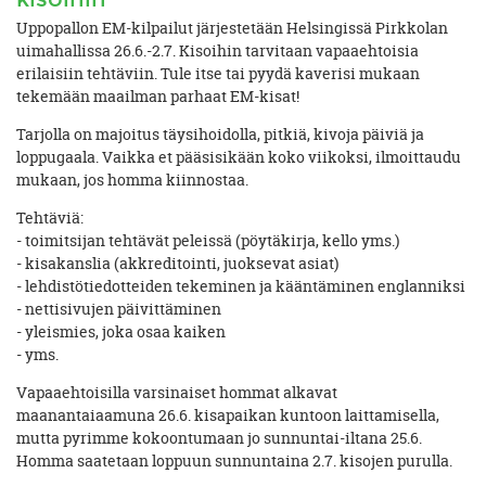
Uppopallon EM-kilpailut järjestetään Helsingissä Pirkkolan
uimahallissa 26.6.-2.7. Kisoihin tarvitaan vapaaehtoisia
erilaisiin tehtäviin. Tule itse tai pyydä kaverisi mukaan
tekemään maailman parhaat EM-kisat!
Tarjolla on majoitus täysihoidolla, pitkiä, kivoja päiviä ja
loppugaala. Vaikka et pääsisikään koko viikoksi, ilmoittaudu
mukaan, jos homma kiinnostaa.
Tehtäviä:
- toimitsijan tehtävät peleissä (pöytäkirja, kello yms.)
- kisakanslia (akkreditointi, juoksevat asiat)
- lehdistötiedotteiden tekeminen ja kääntäminen englanniksi
- nettisivujen päivittäminen
- yleismies, joka osaa kaiken
- yms.
Vapaaehtoisilla varsinaiset hommat alkavat
maanantaiaamuna 26.6. kisapaikan kuntoon laittamisella,
mutta pyrimme kokoontumaan jo sunnuntai-iltana 25.6.
Homma saatetaan loppuun sunnuntaina 2.7. kisojen purulla.