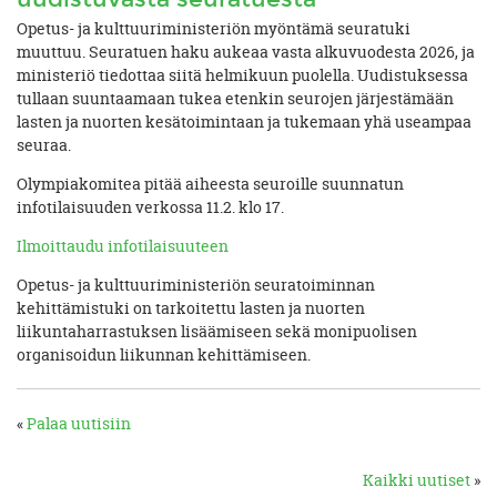
Opetus- ja kulttuuriministeriön myöntämä seuratuki
muuttuu. Seuratuen haku aukeaa vasta alkuvuodesta 2026, ja
ministeriö tiedottaa siitä helmikuun puolella. Uudistuksessa
tullaan suuntaamaan tukea etenkin seurojen järjestämään
lasten ja nuorten kesätoimintaan ja tukemaan yhä useampaa
seuraa.
Olympiakomitea pitää aiheesta seuroille suunnatun
infotilaisuuden verkossa 11.2. klo 17.
Ilmoittaudu infotilaisuuteen
Opetus- ja kulttuuriministeriön seuratoiminnan
kehittämistuki on tarkoitettu lasten ja nuorten
liikuntaharrastuksen lisäämiseen sekä monipuolisen
organisoidun liikunnan kehittämiseen.
«
Palaa uutisiin
Kaikki uutiset
»