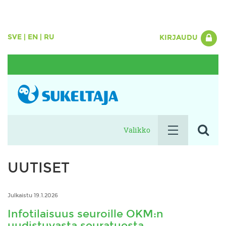
SVE
|
EN
|
RU
KIRJAUDU
Valikko
UUTISET
Julkaistu 19.1.2026
Infotilaisuus seuroille OKM:n
uudistuvasta seuratuesta