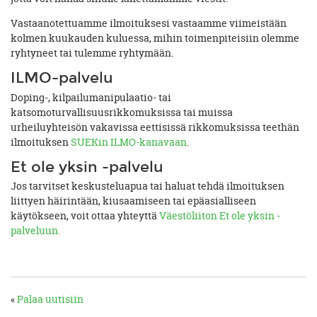
Vastaanotettuamme ilmoituksesi vastaamme viimeistään
kolmen kuukauden kuluessa, mihin toimenpiteisiin olemme
ryhtyneet tai tulemme ryhtymään.
ILMO-palvelu
Doping-, kilpailumanipulaatio- tai
katsomoturvallisuusrikkomuksissa tai muissa
urheiluyhteisön vakavissa eettisissä rikkomuksissa teethän
ilmoituksen
SUEKin ILMO-kanavaan
.
Et ole yksin -palvelu
Jos tarvitset keskusteluapua tai haluat tehdä ilmoituksen
liittyen häirintään, kiusaamiseen tai epäasialliseen
käytökseen, voit ottaa yhteyttä
Väestöliiton Et ole yksin -
palveluun.
«
Palaa uutisiin