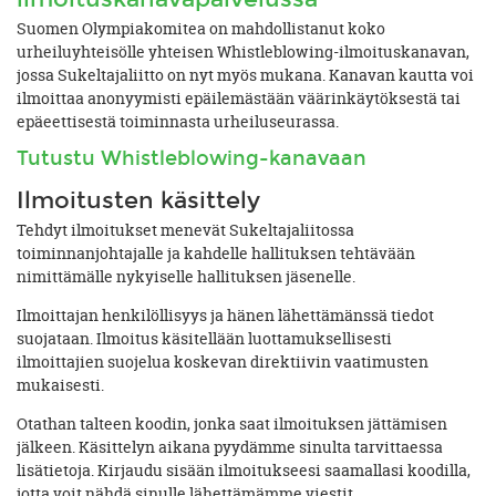
Suomen Olympiakomitea on mahdollistanut koko
urheiluyhteisölle yhteisen Whistleblowing-ilmoituskanavan,
jossa Sukeltajaliitto on nyt myös mukana. Kanavan kautta voi
ilmoittaa anonyymisti epäilemästään väärinkäytöksestä tai
epäeettisestä toiminnasta urheiluseurassa.
Tutustu Whistleblowing-kanavaan
Ilmoitusten käsittely
Tehdyt ilmoitukset menevät Sukeltajaliitossa
toiminnanjohtajalle ja kahdelle hallituksen tehtävään
nimittämälle nykyiselle hallituksen jäsenelle.
Ilmoittajan henkilöllisyys ja hänen lähettämänssä tiedot
suojataan. Ilmoitus käsitellään luottamuksellisesti
ilmoittajien suojelua koskevan direktiivin vaatimusten
mukaisesti.
Otathan talteen koodin, jonka saat ilmoituksen jättämisen
jälkeen. Käsittelyn aikana pyydämme sinulta tarvittaessa
lisätietoja. Kirjaudu sisään ilmoitukseesi saamallasi koodilla,
jotta voit nähdä sinulle lähettämämme viestit.