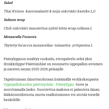
Salad
Thai Kvinoa -kasvissalaatti & soija-inkivääri kastike L,G
Salmon wrap
Chili-inkivääri maustettua nyhtö lohta wrap rullassa L
Mozzarella Focaccia
Täytetty focaccia mozzarellaa- tomaattia- yrttipestoa L
Pääsylippuun sisältyy ruokailu, eteispalvelu sekä yksi
drinkkilippu! Päätösjuhlat on suunnattu uppopallon avoimen
ja naisten sarjan 2025-2026 pelaajille.
Tapahtumaan ilmoittaudutaan lisäämällä verkkokaupasta
Uppopallokauden päätösjuhlat - Pääsylippu
-tuote ja
suorittamalla lasku. Suoritettua maksua ei palauteta ilman
lääkärintodistusta, mutta osallistumisen voi siirtää toiselle
henkilölle.