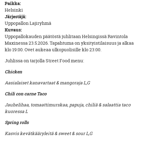
Paikka:
Helsinki
Järjestäjä:
Uppopallon Lajiryhmä
Kuvaus:
Uppopallokauden päätöstä juhlitaan Helsingissä Ravintola
Maxinessa 23.5.2026. Tapahtuma on yksityistilaisuus ja alkaa
klo 19:00. Ovet aukeaa ulkopuolisille klo 23:00.
Juhlissa on tarjolla Street Food menu:
Chicken
Aasialaiset kanavartaat & mangoraja L,G
Chili con carne Taco
Jauhelihaa, tomaattimurskaa, papuja, chiliä & salaattia taco
kuoressa L
Spring rolls
Kasvis kevätkääryleitä & sweet & sour L,G