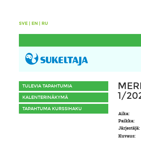
SVE
|
EN
|
RU
MER
TULEVIA TAPAHTUMIA
1/20
KALENTERINÄKYMÄ
TAPAHTUMA KURSSIHAKU
Aika:
Paikka:
Järjestäjä:
Kuvaus: