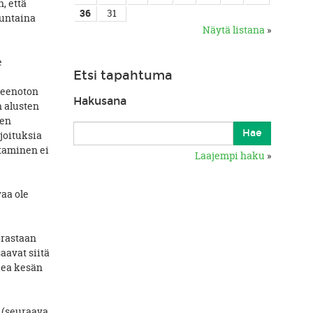
, että
36
31
nuntaina
Näytä listana
»
e
Etsi tapahtuma
teenoton
Hakusana
n alusten
den
joituksia
ltaminen ei
Laajempi haku
»
vaa ole
rastaan
aavat siitä
kea kesän
 (seuraava