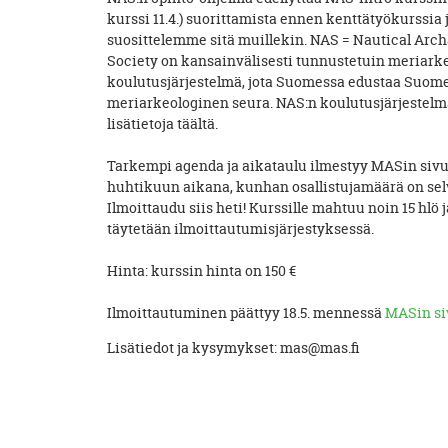
kurssi 11.4.) suorittamista ennen kenttätyökurssia 
suosittelemme sitä muillekin. NAS = Nautical Arc
Society on kansainvälisesti tunnustetuin meriark
koulutusjärjestelmä, jota Suomessa edustaa Suom
meriarkeologinen seura. NAS:n koulutusjärjestelm
lisätietoja täältä.
Tarkempi agenda ja aikataulu ilmestyy MASin sivu
huhtikuun aikana, kunhan osallistujamäärä on selv
Ilmoittaudu siis heti! Kurssille mahtuu noin 15 hlö j
täytetään ilmoittautumisjärjestyksessä.
Hinta: kurssin hinta on 150 €
Ilmoittautuminen päättyy 18.5. mennessä
MASin si
Lisätiedot ja kysymykset: mas@mas.fi