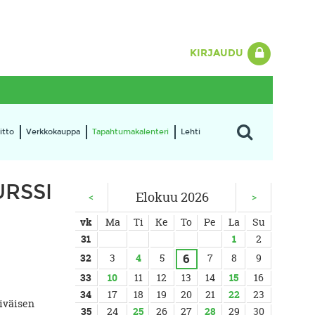
KIRJAUDU
itto
Verkkokauppa
Tapahtumakalenteri
Lehti
RSSI
Elokuu 2026
<
>
vk
Ma
Ti
Ke
To
Pe
La
Su
31
1
2
6
32
3
4
5
7
8
9
33
10
11
12
13
14
15
16
34
17
18
19
20
21
22
23
iväisen
35
24
25
26
27
28
29
30