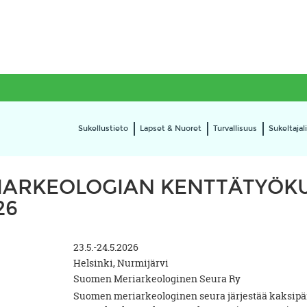
Sukellustieto
Lapset & Nuoret
Turvallisuus
Sukeltajali
IARKEOLOGIAN KENTTÄTYÖKU
26
23.5.-24.5.2026
Helsinki, Nurmijärvi
Suomen Meriarkeologinen Seura Ry
Suomen meriarkeologinen seura järjestää kaksipä