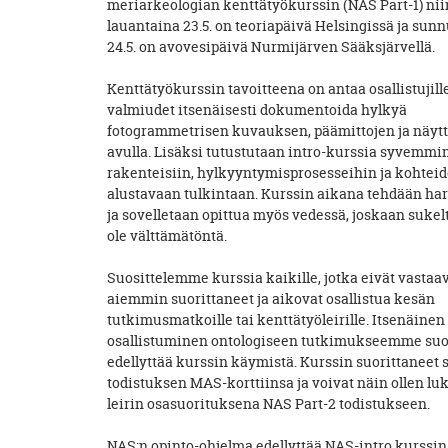
meriarkeologian kenttätyökurssin (NAS Part-1) niin
lauantaina 23.5. on teoriapäivä Helsingissä ja sun
24.5. on avovesipäivä Nurmijärven Sääksjärvellä.
Kenttätyökurssin tavoitteena on antaa osallistujill
valmiudet itsenäisesti dokumentoida hylkyä
fotogrammetrisen kuvauksen, päämittojen ja näyt
avulla. Lisäksi tutustutaan intro-kurssia syvemmi
rakenteisiin, hylkyyntymisprosesseihin ja kohtei
alustavaan tulkintaan. Kurssin aikana tehdään har
ja sovelletaan opittua myös vedessä, joskaan suke
ole välttämätöntä.
Suosittelemme kurssia kaikille, jotka eivät vastaa
aiemmin suorittaneet ja aikovat osallistua kesän
tutkimusmatkoille tai kenttätyöleirille. Itsenäinen
osallistuminen ontologiseen tutkimukseemme suo
edellyttää kurssin käymistä. Kurssin suorittaneet s
todistuksen MAS-korttiinsa ja voivat näin ollen lu
leirin osasuorituksena NAS Part-2 todistukseen.
NAS:n opinto-ohjelma edellyttää NAS-intro kurssin