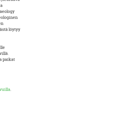
ja
haeology
eologinen
en
ästä löytyy
lle
illä.
a paikat
vuilla
.