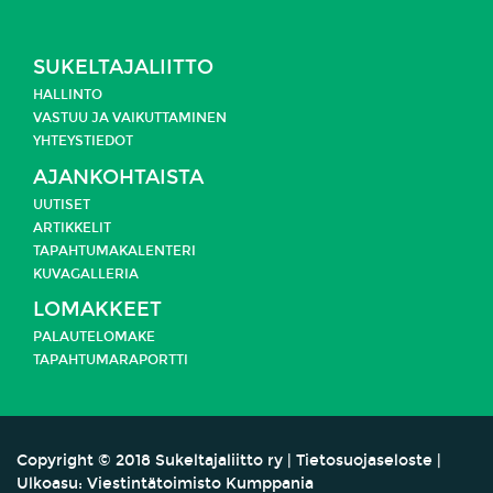
SUKELTAJALIITTO
HALLINTO
VASTUU JA
VAIKUTTAMINEN
YHTEYSTIEDOT
AJANKOHTAISTA
UUTISET
ARTIKKELIT
TAPAHTUMAKALENTERI
KUVAGALLERIA
LOMAKKEET
PALAUTELOMAKE
TAPAHTUMARAPORTTI
Copyright
©
2018 Sukeltajaliitto ry |
Tietosuojaseloste
|
Ulkoasu:
Viestintätoimisto Kumppania