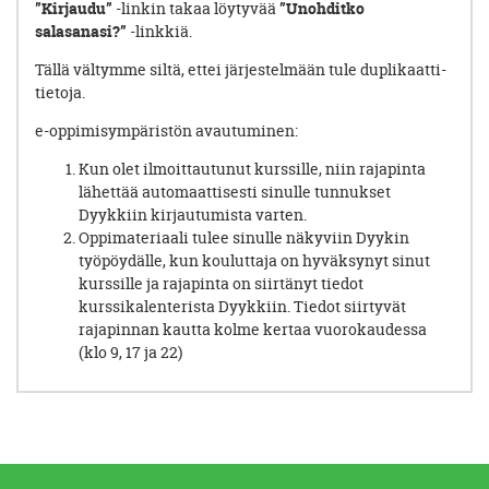
”Kirjaudu”
-linkin takaa löytyvää
”Unohditko
salasanasi?”
-linkkiä.
Tällä vältymme siltä, ettei järjestelmään tule duplikaatti-
tietoja.
e-oppimisympäristön avautuminen:
Kun olet ilmoittautunut kurssille, niin rajapinta
lähettää automaattisesti sinulle tunnukset
Dyykkiin kirjautumista varten.
Oppimateriaali tulee sinulle näkyviin Dyykin
työpöydälle, kun kouluttaja on hyväksynyt sinut
kurssille ja rajapinta on siirtänyt tiedot
kurssikalenterista Dyykkiin. Tiedot siirtyvät
rajapinnan kautta kolme kertaa vuorokaudessa
(klo 9, 17 ja 22)