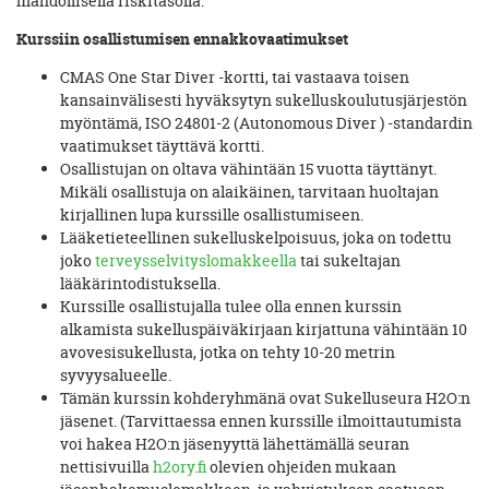
mahdollisella riskitasolla.
Kurssiin osallistumisen ennakkovaatimukset
CMAS One Star Diver -kortti, tai vastaava toisen
kansainvälisesti hyväksytyn sukelluskoulutusjärjestön
myöntämä, ISO 24801-2 (Autonomous Diver ) -standardin
vaatimukset täyttävä kortti.
Osallistujan on oltava vähintään 15 vuotta täyttänyt.
Mikäli osallistuja on alaikäinen, tarvitaan huoltajan
kirjallinen lupa kurssille osallistumiseen.
Lääketieteellinen sukelluskelpoisuus, joka on todettu
joko
terveysselvityslomakkeella
tai sukeltajan
lääkärintodistuksella.
Kurssille osallistujalla tulee olla ennen kurssin
alkamista sukelluspäiväkirjaan kirjattuna vähintään 10
avovesisukellusta, jotka on tehty 10-20 metrin
syvyysalueelle.
Tämän kurssin kohderyhmänä ovat Sukelluseura H2O:n
jäsenet. (Tarvittaessa ennen kurssille ilmoittautumista
voi hakea H2O:n jäsenyyttä lähettämällä seuran
nettisivuilla
h2ory.fi
olevien ohjeiden mukaan