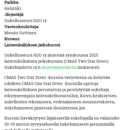
Paikka:
Helsinki
Järjestäjä:
Sukellusseura H2O ry
Vastuukouluttaja:
Maunu Suttinen
Kuvaus:
Laitesukelluksen jatkokurssi
Sukellusseura H2O ry järjestää syyskuussa 2025
laitesukelluksen jatkokurssin (CMAS Two Star Diver)
Sukeltajaliitto ry:n
järjestämisohjeen
mukaisesti.
CMAS Two Star Diver -kurssin tavoitteena on kehittää
edelleen CMAS One Star Diver -kurssilla opittuja
laitesukelluksen perustaitoja ja perehdyttää sukeltaja
edistyneempiin laitesukellustaitoihin, kuten keskisyvien
sukellusten tekemiseen, vedenalaiseen suunnistukseen,
sukeltamiseen pimeissä olosuhteissa, jne.
Kurssin hyväksytysti läpäisseellä sukeltajalla on valmiudet
20-30 metrin syvyysalueella sukeltamiseen pienimmällä