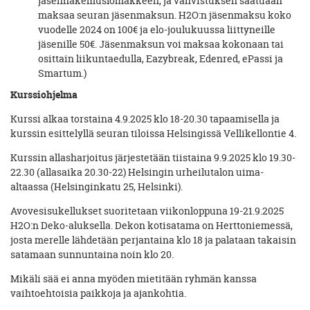
jäsenhakemuslomakkeen, ja vahvistuksen saatuaan
maksaa seuran jäsenmaksun. H2O:n jäsenmaksu koko
vuodelle 2024 on 100€ ja elo-joulukuussa liittyneille
jäsenille 50€. Jäsenmaksun voi maksaa kokonaan tai
osittain liikuntaedulla, Eazybreak, Edenred, ePassi ja
Smartum.)
Kurssiohjelma
Kurssi alkaa torstaina 4.9.2025 klo 18-20.30 tapaamisella ja
kurssin esittelyllä seuran tiloissa Helsingissä Vellikellontie 4.
Kurssin allasharjoitus järjestetään tiistaina 9.9.2025 klo 19.30-
22.30 (allasaika 20.30-22) Helsingin urheilutalon uima-
altaassa (Helsinginkatu 25, Helsinki).
Avovesisukellukset suoritetaan viikonloppuna 19-21.9.2025
H2O:n Deko-aluksella. Dekon kotisatama on Herttoniemessä,
josta merelle lähdetään perjantaina klo 18 ja palataan takaisin
satamaan sunnuntaina noin klo 20.
Mikäli sää ei anna myöden mietitään ryhmän kanssa
vaihtoehtoisia paikkoja ja ajankohtia.