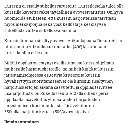
Kurssiin ei sisälly sukellusvarusteita. Kurssilaisella tulee olla
kurssilla käytettäväksi täydellinen avovesivarustus. On hyvä
huomioida etukäteen, että kurssin harjoitteissa tarvitaan
myös merkkipoijua sekä yösukellusta ja keskisyvää
sukellusta varten sukellusvalaisimia.
Kurssin hintaan sisältyy avovesiviikonloppuna Deko-reissun
hinta, mutta viikonlopun ruokailut (40€) laskutetaan
kurssilaisilta erikseen.
Mikäli oppilas on estynyt osallistumasta kurssiohjelman
mukaisille harjoituskerroille, tai mikäli kaikkia kurssin
järjestämisohjeessa esitettyjä kriteereitä kurssin
hyväksyttyyn suorittamiseen ei ole kurssiin sisältyvien
harjoituskertojen aikana saavutettu ja oppilas tarvitsee
lisäharjoitusta, on Sukellusseura H2O:lla oikeus periä
oppilaalta lisäveloitus ylimääräisten harjoitusten
järjestämisen kustannuksista. Lisäveloitus on
35€/allasharjoituskerta ja 50€/avovesipäivä.
Ilmoittautuminen