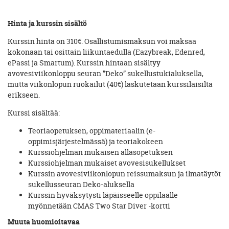
Hinta ja kurssin sisältö
Kurssin hinta on 310€. Osallistumismaksun voi maksaa
kokonaan tai osittain liikuntaedulla (Eazybreak, Edenred,
ePassi ja Smartum). Kurssin hintaan sisältyy
avovesiviikonloppu seuran ”Deko” sukellustukialuksella,
mutta viikonlopun ruokailut (40€) laskutetaan kurssilaisilta
erikseen.
Kurssi sisältää:
Teoriaopetuksen, oppimateriaalin (e-
oppimisjärjestelmässä) ja teoriakokeen
Kurssiohjelman mukaisen allasopetuksen
Kurssiohjelman mukaiset avovesisukellukset
Kurssin avovesiviikonlopun reissumaksun ja ilmatäytöt
sukellusseuran Deko-aluksella
Kurssin hyväksytysti läpäisseelle oppilaalle
myönnetään CMAS Two Star Diver -kortti
Muuta huomioitavaa