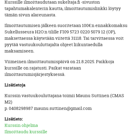
Kurssille ilmoittaudutaan sukeltaja.fi -sivuston
tapahtumakalenterin kautta, ilmoittautumislinkki löytyy
tämän sivun alareunasta.
Ilmoittautumisen jälkeen suoritetaan 100€:n ennakkomaksu
Sukellusseura H2O:n tilille FI09 5723 0220 5079 12 (OP),
maksettaessa käytetään viitettä 31118. Tai tarvittaessa voit
pyytää vastuukouluttajalta ohjeet liikuntaedulla
maksamiseen.
Viimeinen ilmoittautumispäivä on 21.8.2025. Paikkoja
kurssille on rajatusti. Paikat varataan
ilmoittautumisjärjestyksessä.
Lisätietoja
Kurssin vastuukouluttajana toimii Maunu Suttinen (CMAS
M2)
p. 0408298987 maunu.suttinen@gmail.com
Lisätieto:
Kurssin ohjelma
Ilmoittaudu kurssille