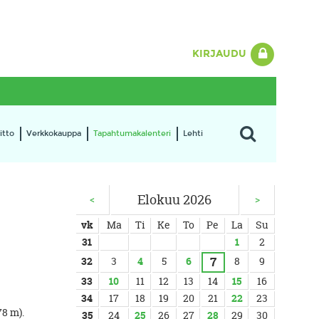
KIRJAUDU
itto
Verkkokauppa
Tapahtumakalenteri
Lehti
Elokuu 2026
<
>
vk
Ma
Ti
Ke
To
Pe
La
Su
31
1
2
7
32
3
4
5
6
8
9
33
10
11
12
13
14
15
16
34
17
18
19
20
21
22
23
8 m).
35
24
25
26
27
28
29
30