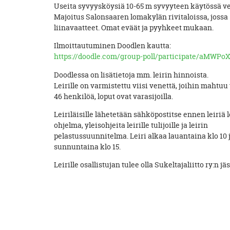
Useita syvyysköysiä 10-65 m syvyyteen käytössä ve
Majoitus Salonsaaren lomakylän rivitaloissa, jossa
liinavaatteet. Omat eväät ja pyyhkeet mukaan.
Ilmoittautuminen Doodlen kautta:
https://doodle.com/group-poll/participate/aMWPo
Doodlessa on lisätietoja mm. leirin hinnoista.
Leirille on varmistettu viisi venettä, joihin mahtu
46 henkilöä, loput ovat varasijoilla.
Leiriläisille lähetetään sähköpostitse ennen leiriä l
ohjelma, yleisohjeita leirille tulijoille ja leirin
pelastussuunnitelma. Leiri alkaa lauantaina klo 10 
sunnuntaina klo 15.
Leirille osallistujan tulee olla Sukeltajaliitto ry:n jä