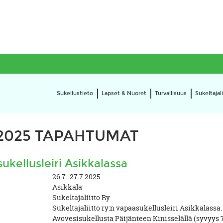
Sukellustieto
Lapset & Nuoret
Turvallisuus
Sukeltajali
.2025 TAPAHTUMAT
ukellusleiri Asikkalassa
26.7.-27.7.2025
Asikkala
Sukeltajaliitto Ry
Sukeltajaliitto ry:n vapaasukellusleiri Asikkalassa.
Avovesisukellusta Päijänteen Kinisselällä (syvyys 7