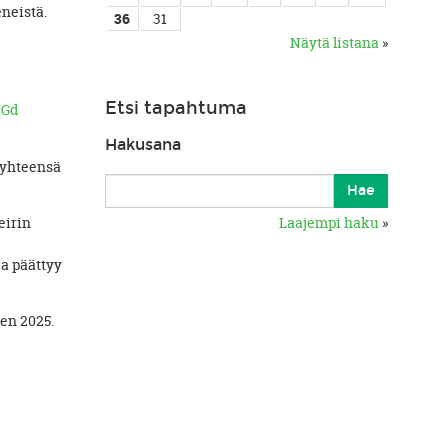
neistä.
36
31
Näytä listana
»
Etsi tapahtuma
XGd
Hakusana
u yhteensä
eirin
Laajempi haku
»
ja päättyy
sen 2025.