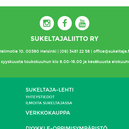
SUKELTAJALIITTO RY
Valimotie 10, 00380 Helsinki | (09) 3481 22 58 | office@sukeltaja.f
syyskuusta toukokuuhun klo 8.00-16.00 ja kesäkuusta elokuuh
SUKELTAJA-LEHTI
YHTEYSTIEDOT
ILMOITA SUKELTAJASSA
VERKKOKAUPPA
DYYKKI E-OPPIMISYMPÄRISTÖ