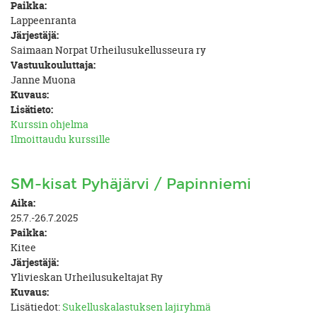
Paikka:
Lappeenranta
Järjestäjä:
Saimaan Norpat Urheilusukellusseura ry
Vastuukouluttaja:
Janne Muona
Kuvaus:
Lisätieto:
Kurssin ohjelma
Ilmoittaudu kurssille
SM-kisat Pyhäjärvi / Papinniemi
Aika:
25.7.-26.7.2025
Paikka:
Kitee
Järjestäjä:
Ylivieskan Urheilusukeltajat Ry
Kuvaus:
Lisätiedot:
Sukelluskalastuksen lajiryhmä