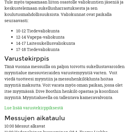
Tule myös tapaamaan liiton osastolle valiokuntien jäseniä ja
keskustelemaan sukellusharrastuksesta ja sen
koulutusmahdollisuuksista. Valiokunnat ovat paikalla
seuraavasti:
10-12 Tiedevaliokunta
12-14 Vapepa-valiokunta
14-17 Laitesukellusvaliokunta
17-18 Tiedevaliokunta
Varustekirppis
Tänä vuonna messuilla on paljon toivottu sukellustavaroiden
myyntialue messuvieraiden varustemyyntiä varten. Voit
viedä tuotteesi myyntiin ja messuhenkilöklunta hoitaa
myyntiä maksutta. Voit varata myös oman paikan, jossa olet
itse myymässä. Dive Boothin henkilö opastaa ja koordinoi
myyntiä. Myyntialueella on tallentava kameravalvonta.
Lue lisää varustekirppiksestä
Messujen aikataulu
10:00 Messut alkavat