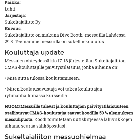
Paikka:
Lahti
Järjestäjä:
Sukeltajaliitto Ry
Kuvaus:
Sukeltajaliitto on mukana Dive Booth -messuilla Lahdessa
29.3. Teemamme messuilla on sukelluskoulutus.
Kouluttaja update
Messujen yhteydessä klo 17-18 järjestetään Sukeltajaliiton
CMAS-kouluttajille päivitystilaisuus, jonka aiheina on:
• Mitä uutta tulossa kouluttamiseen.
• Miten koulutusavustaja voi tukea kouluttajaa
ryhmänhallinnassa kursseilla.
HUOM! Messuille tulevat ja kouluttajien päivitystilaisuuteen
osallistuvat CMAS-kouluttajat saavat koodilla 50 % alennuksen
messulipusta.
Koodi toimitetaan uutiskirjeessä lähiviikkojen
aikana, seuraa sähköpostiasi.
Sukeltajaliiton messuohjelmaa