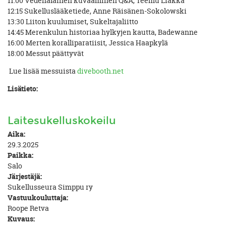
11:00 Vedenalainen kuvaaminen Q&A, Teemu Liakka
12:15 Sukelluslääketiede, Anne Räisänen-Sokolowski
13:30 Liiton kuulumiset, Sukeltajaliitto
14:45 Merenkulun historiaa hylkyjen kautta, Badewanne
16:00 Merten koralliparatiisit, Jessica Haapkylä
18:00 Messut päättyvät
Lue lisää messuista
divebooth.net
Lisätieto:
Laitesukelluskokeilu
Aika:
29.3.2025
Paikka:
Salo
Järjestäjä:
Sukellusseura Simppu ry
Vastuukouluttaja:
Roope Retva
Kuvaus: