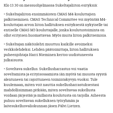
Klo 13.30 on messuohjelmassa Sukeltajaliiton esityksiä:
• Sukeltajaliiton ensimmäisten CMAS M4-kouluttajien
palkitseminen. CMAS Technical Committee voi myöntää M4-
kouluttajan arvon liiton hallituksen esityksestä nykyiselle tai
entiselle CMAS M3 kouluttajalle, jonka koulutustoiminta on
ollut erityisen huomattavaa. Myös muita liiton palkitsemisia.
• Sukeltajan näköislehti muuttuu kaikille avoimeksi
verkkolehdeksi. Lehden päätoimittaja, liiton hallituksen
puheenjohtaja Harri Nieminen kertoo uudistuneesta
julkaisusta.
• Soveltava sukellus. Sukellusharrastus voi vaatia
soveltamista ja erityisosaamista iän myötä tai muusta syystä
alentuneen tai rajoittuneen toimintakyvyn vuoksi. Tule
kuulemaan, miten voit nauttia sukellusharrastuksestasi
mahdollisimman pitkään, miten soveltavaa sukellusta
voidaan järjestää ja millaista koulutusta on tarjolla. Aiheesta
puhuu soveltavan sukelluksen työryhmän ja
laitesukellusvaliokunnan jäsen Pälvi Lietzen.