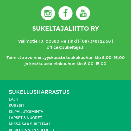
SUKELTAJALIITTO RY
Valimotie 10, 00380 Helsinki | (09) 3481 22 58 |
office@sukeltaja.fi
Toimisto
avoinna syyskuusta toukokuuhun klo 8.00-16.00
ja kesäkuusta elokuuhun klo 8.00-15.00
SUKELLUSHARRASTUS
LAJIT
KURSSIT
KILPAILUTOIMINTA
LAPSET & NUORET
MISSÄ SAA SUKELTAA?
VESILUONNON SUOJELU