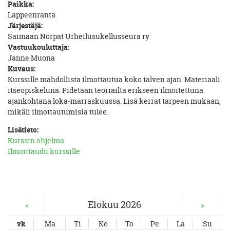
Paikka:
Lappeenranta
Järjestäjä:
Saimaan Norpat Urheilusukellusseura ry
Vastuukouluttaja:
Janne Muona
Kuvaus:
Kurssille mahdollista ilmottautua koko talven ajan. Materiaali
itseopiskeluna. Pidetään teoriailta erikseen ilmoitettuna
ajankohtana loka-marraskuussa. Lisä kerrat tarpeen mukaan,
mikäli ilmottautumisia tulee.
Lisätieto:
Kurssin ohjelma
Ilmoittaudu kurssille
Elokuu 2026
<
>
vk
Ma
Ti
Ke
To
Pe
La
Su