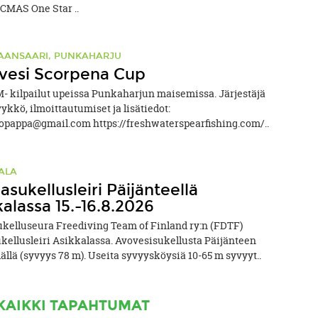
6CMAS One Star ..
ANSAARI, PUNKAHARJU
vesi Scorpena Cup
- kilpailut upeissa Punkaharjun maisemissa. Järjestäjä
ykkö, ilmoittautumiset ja lisätiedot:
opappa@gmail.com https://freshwaterspearfishing.com/..
ALA
sukellusleiri Päijänteellä
kalassa 15.-16.8.2026
kelluseura Freediving Team of Finland ry:n (FDTF)
kellusleiri Asikkalassa. Avovesisukellusta Päijänteen
ällä (syvyys 78 m). Useita syvyysköysiä 10-65 m syvyyt..
KAIKKI TAPAHTUMAT