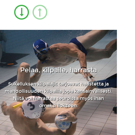
Pelaa, kilpaile, harrasta
Sukelluksen kilpalajit tarjoavat haastetta ja
mahdollisuuden kilpailla jopa kansainvälisesti.
Niitä voi harrastaa seuroissa myös ihan
omaksi ilokseen.