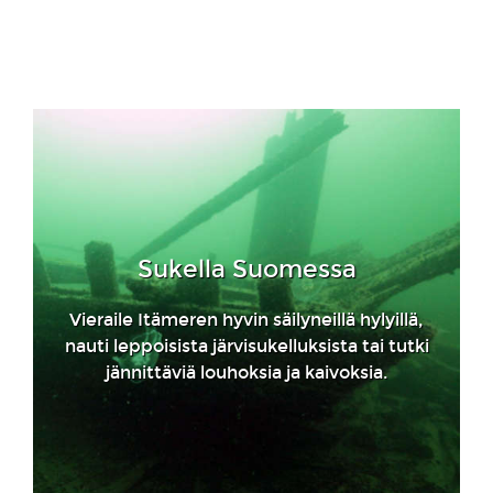
Sukella Suomessa
Vieraile Itämeren hyvin säilyneillä hylyillä,
nauti leppoisista järvisukelluksista tai tutki
jännittäviä louhoksia ja kaivoksia.