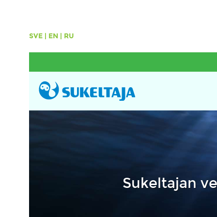
SVE
|
EN
|
RU
Sukeltajan ver