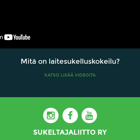
Mitä on laitesukelluskokeilu?
KATSO LISÄÄ VIDEOITA
SUKELTAJALIITTO RY