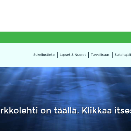
Sukellustieto
Lapset & Nuoret
Turvallisuus
Sukeltajali
kkolehti on täällä. Klikkaa itse