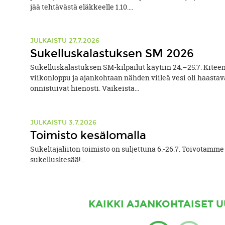
jää tehtävästä eläkkeelle 1.10....
JULKAISTU 27.7.2026
Sukelluskalastuksen SM 2026
Sukelluskalastuksen SM-kilpailut käytiin 24.–25.7. Kiteen
viikonloppu ja ajankohtaan nähden viileä vesi oli haastava
onnistuivat hienosti. Vaikeista...
JULKAISTU 3.7.2026
Toimisto kesälomalla
Sukeltajaliiton toimisto on suljettuna 6.-26.7. Toivotamme
sukelluskesää!...
KAIKKI AJANKOHTAISET U