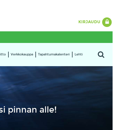
KIRJAUDU
itto
Verkkokauppa
Tapahtumakalenteri
Lehti
si pinnan alle!