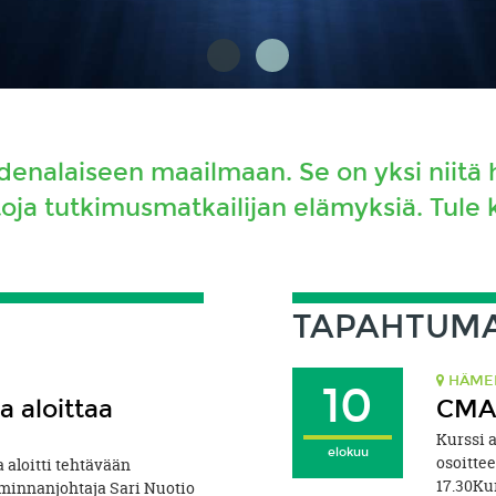
denalaiseen maailmaan. Se on yksi niitä 
itoja tutkimusmatkailijan elämyksiä. Tul
TAPAHTUM
HÄME
10
a aloittaa
CMAS
Kurssi 
elokuu
osoitte
 aloitti tehtävään
17.30Ku
minnanjohtaja Sari Nuotio