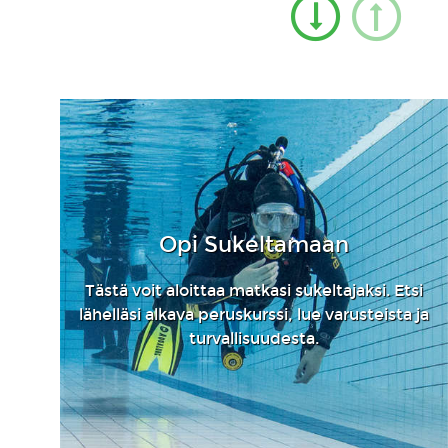
Opi Sukeltamaan
Tästä voit aloittaa matkasi sukeltajaksi. Etsi
lähelläsi alkava peruskurssi, lue varusteista ja
turvallisuudesta.