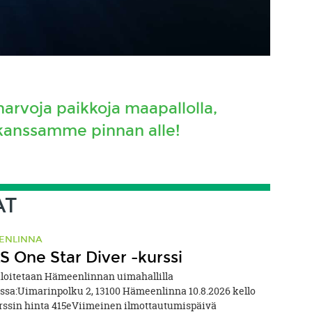
harvoja paikkoja maapallolla,
e kanssamme pinnan alle!
AT
ENLINNA
 One Star Diver -kurssi
aloitetaan Hämeenlinnan uimahallilla
essa:Uimarinpolku 2, 13100 Hämeenlinna 10.8.2026 kello
rssin hinta 415eViimeinen ilmottautumispäivä