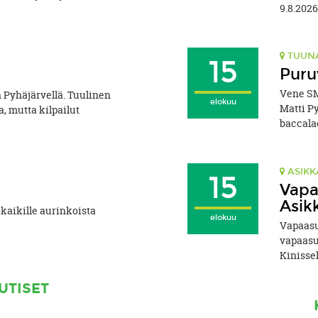
9.8.202
TUUNA
15
Puru
Vene SM
 Pyhäjärvellä. Tuulinen
elokuu
Matti Py
, mutta kilpailut
baccala
ASIKK
15
Vapaa
Asik
 kaikille aurinkoista
elokuu
Vapaasu
vapaasu
Kinissel
UTISET