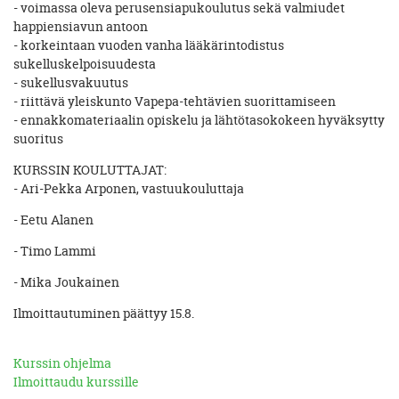
- voimassa oleva perusensiapukoulutus sekä valmiudet
happiensiavun antoon
- korkeintaan vuoden vanha lääkärintodistus
sukelluskelpoisuudesta
- sukellusvakuutus
- riittävä yleiskunto Vapepa-tehtävien suorittamiseen
- ennakkomateriaalin opiskelu ja lähtötasokokeen hyväksytty
suoritus
KURSSIN KOULUTTAJAT:
- Ari-Pekka Arponen, vastuukouluttaja
- Eetu Alanen
- Timo Lammi
- Mika Joukainen
Ilmoittautuminen päättyy 15.8.
Kurssin ohjelma
Ilmoittaudu kurssille