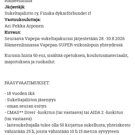
Hämeenlinna
Järjestäjä:
Sukeltajaliitto ry, Finska dykarförbundet rf
Vastuukouluttaja:
Ari-Pekka Arponen
Kuvaus:
Seuraava Vapepa-sukeltajakurssi järjestetään 28.-30.8.2026
Hämeenlinnassa Vapepan SUPER-viikonlopun yhteydessä.
Kurssin hinta 50 eur, sisältää opetuksen, koulutusmateriaalit,
majoituksen ja ruokailut.
PÄÄSYVAATIMUKSET:
- 18 vuoden ikä
- Sukeltajaliiton jäsenyys
- oman seuran esitys
- CMAS** Diver -luokitus (tai vastaava) tai AIDA 2 -luokitus
(tai vastaava)
- laitesukeltajalla tulee olla 50 kirjattua sukellusta, yhteiskesto
vähintään 25 h, joista vähintään 10 h 15 metrin syvyyteen