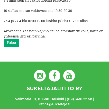
3.4 allas seuran vakiovuorolla 19:30-20:30
10.4 allas seuran vakiovuorolla 19:30-20:30
26.4 ja 27.4 klo 10:00-12:00 luokka ja klo13-17:00 allas
Avovedet alkaa noin 24/25.5, tai helatorstain viikolla, näitä on
yhteensä 5kpl eri päivinä.
SUKELTAJALIITTO RY
Valimotie 10, 00380 Helsinki | (09) 3481 22 58 |
office@sukeltaja.fi