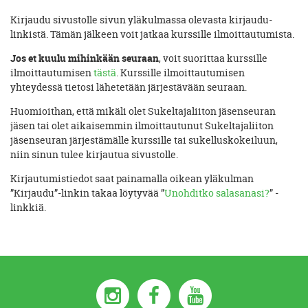
Kirjaudu sivustolle sivun yläkulmassa olevasta kirjaudu-
linkistä. Tämän jälkeen voit jatkaa kurssille ilmoittautumista.
Jos et kuulu mihinkään seuraan
, voit suorittaa kurssille
ilmoittautumisen
tästä
. Kurssille ilmoittautumisen
yhteydessä tietosi lähetetään järjestävään seuraan.
Huomioithan, että mikäli olet Sukeltajaliiton jäsenseuran
jäsen tai olet aikaisemmin ilmoittautunut Sukeltajaliiton
jäsenseuran järjestämälle kurssille tai sukelluskokeiluun,
niin sinun tulee kirjautua sivustolle.
Kirjautumistiedot saat painamalla oikean yläkulman
”Kirjaudu”-linkin takaa löytyvää ”
Unohditko salasanasi?
” -
linkkiä.