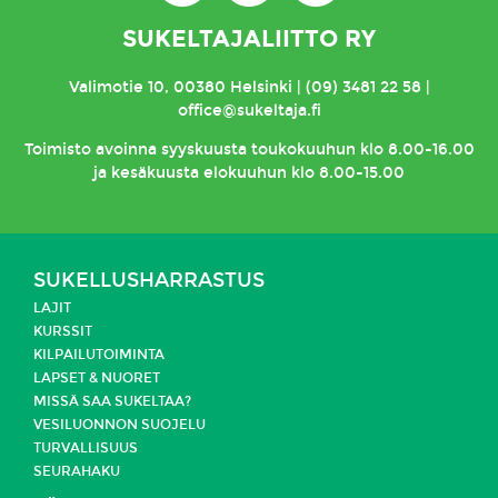
SUKELTAJALIITTO RY
Valimotie 10, 00380 Helsinki | (09) 3481 22 58 |
office@sukeltaja.fi
Toimisto
avoinna syyskuusta toukokuuhun klo 8.00-16.00
ja kesäkuusta elokuuhun klo 8.00-15.00
SUKELLUSHARRASTUS
LAJIT
KURSSIT
KILPAILUTOIMINTA
LAPSET & NUORET
MISSÄ SAA SUKELTAA?
VESILUONNON SUOJELU
TURVALLISUUS
SEURAHAKU