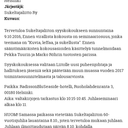
Helsinki
Järjestäjä:
Sukeltajaliitto Ry
Kuvaus:
Tervetuloa Sukeltajaliiton syyskokoukseen sunnuntaina
9.10.2016, Ennen virallista kokousta on seminaariosuus, jonka
teemana on "Kuvia, leffaa, ja sukellusta". Ennen
sääntömääräisten kokousasioiden käsittelyä tunnelmoidaan
Pekka Tuurin ja Marko Röhrin tuotosten parissa.
Syyskokouksessa valitaan Liitolle uusi puheenjohtaja ja
hallituksen jäseniä sekä päätetään muun muassa vuoden 2017
toimintasuunnitelmasta ja talousarviosta.
Paikka: RadissonBluSeaside-hotelli, Ruoholahdenranta 3,
00180 Helsinki.
Aika: valtakirjojen tarkastus klo 10:15-10:45. Juhlaseminaari
alkaa klo 11.
HUOM! Samassa paikassa vietetään Sukeltajaliiton 60-
vuotisjuhlia lauantaina 8.10., joten tervetuloa mukaan juhlaan.
Juhlaan ilmoittaudutaan päivän 8.10. kohdalla.