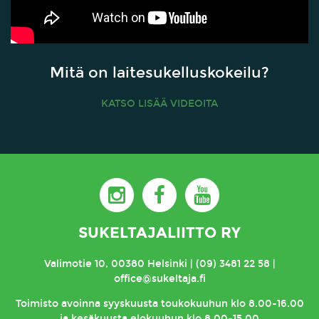
Mitä on laitesukelluskokeilu?
KATSO LISÄÄ VIDEOITA
SUKELTAJALIITTO RY
Valimotie 10, 00380 Helsinki | (09) 3481 22 58 |
office@sukeltaja.fi
Toimisto
avoinna syyskuusta toukokuuhun klo 8.00-16.00
ja kesäkuusta elokuuhun klo 8.00-15.00