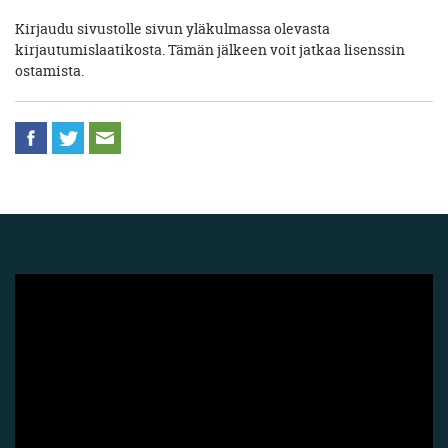
Kirjaudu sivustolle sivun yläkulmassa olevasta
kirjautumislaatikosta. Tämän jälkeen voit jatkaa lisenssin
ostamista.