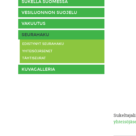
SUKELLA SUOMESSA
VESILUONNON SUOJELU
VAKUUTUS
SEURAHAKU
EDISTYNYT SEURAHAKU
YHTEISÖJÄSENET
TÄHTISEURAT
KUVAGALLERIA
Sukeltajali
yhteisöjäs