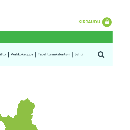
KIRJAUDU
itto
Verkkokauppa
Tapahtumakalenteri
Lehti