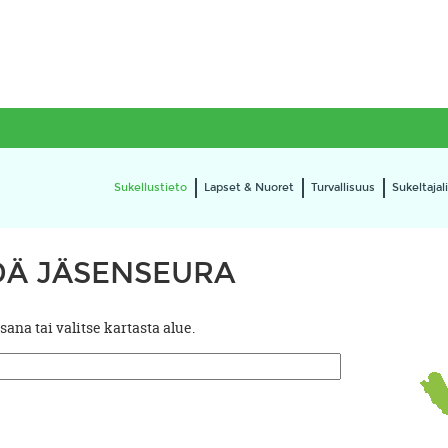
Sukellustieto
Lapset & Nuoret
Turvallisuus
Sukeltajali
DÄ JÄSENSEURA
na tai valitse kartasta alue.